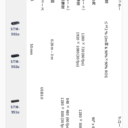
≤±2 % (2m時 & 90%×90% ROI)
STM-
ロー
501u
1920 × 1080 (30 fps)
1280 × 720 (60 fps)
0.26 m – 3 m
50 mm
STM-
502u
USB3.0
1280 × 800 (30 fps)
848 × 480 (60 fps)
STM-
951u
1280 × 800 (60 fps)