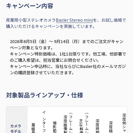
キャンペーン内容
産業用小型ステレオカメラ
Basler Stereo mini
を、お試し価格で
購入いただけるキャンペーンを実施しています。
2026年6月5日（金）～ 9月14日（月）までのご注文がキャン
ペーン対象となります。
キャンペーン特別価格は、1社1台限りです。他工場、他部署で
のご購入希望は、担当営業にお問合せください。
キャンペーン申込時に、当社ならびにBasler社のメールマガジ
ンの購読登録させていただきます。
対象製品ラインアップ・仕様
（フレームレート）
（フレームレート）
R
インターフェース
深度側シャッター
深度画像解像度
RGB解像度
深度視野角
撮影範囲
深度精度
基線長
カメラ
モデル