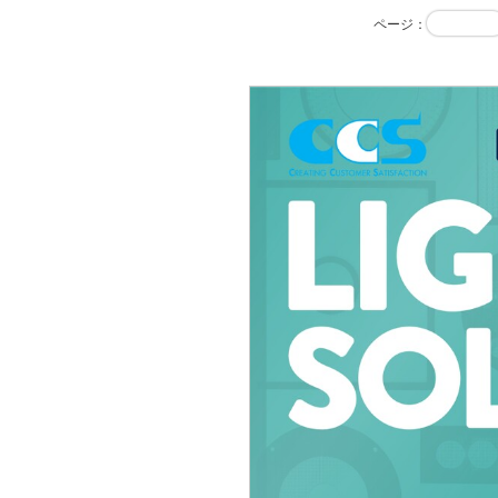
ページ
：