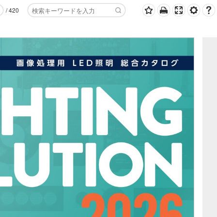
/
420