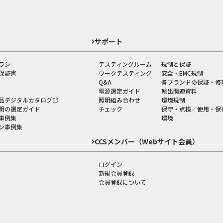
ド
サポート
ラシ
テスティングルーム
規制と保証
保証書
ワークテスティング
安全・EMC規制
Q&A
各ブランドの保証・修
電源選定ガイド
輸出関連資料
品デジタルカタログ
照明組み合わせ
環境規制
明の選定ガイド
チェック
保守・点検／使用・保
事例集
環境
ン事例集
CCSメンバー（Webサイト会員）
ログイン
新規会員登録
会員登録について