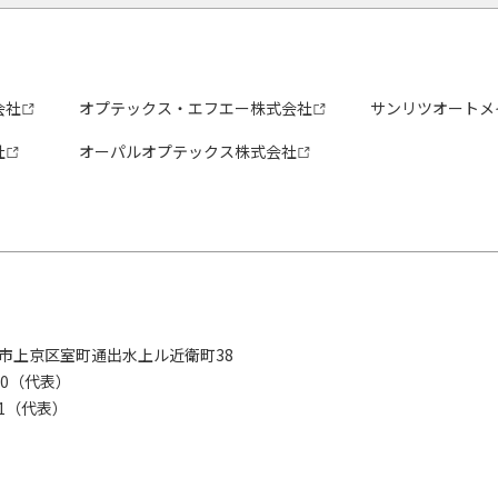
会社
オプテックス・エフエー株式会社
サンリツオートメ
社
オーパルオプテックス株式会社
京都市上京区室町通出水上ル近衛町38
280（代表）
8281（代表）