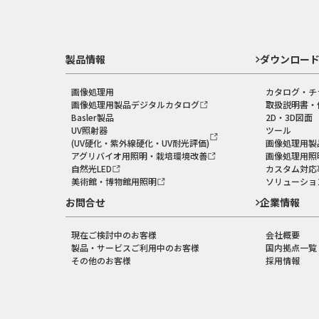
製品情報
ダウンロー
画像処理用
カタログ・チ
画像処理用製品デジタルカタログ
取扱説明書・
Basler製品
2D・3D図面
UV照射器
ツール
(UV硬化・紫外線硬化・UV耐光評価)
画像処理用製
アグリバイオ用照明・栽培環境改善
画像処理用照
自然光LED
カスタム対応
美術館・博物館用照明
ソリューショ
お問合せ
企業情報
現在ご検討中のお客様
会社概要
製品・サービスご利用中のお客様
国内拠点一覧
その他のお客様
採用情報