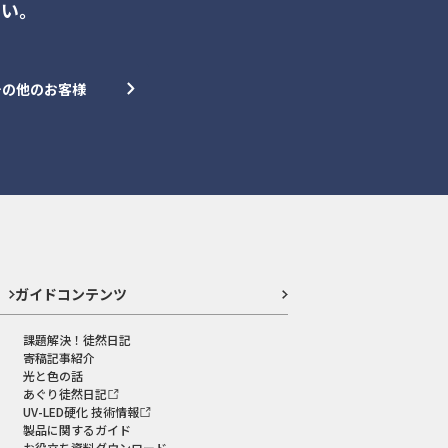
さい。
その他のお客様
ガイドコンテンツ
課題解決！徒然日記
寄稿記事紹介
光と色の話
あぐり徒然日記
UV-LED硬化 技術情報
製品に関するガイド
お役立ち資料ダウンロード