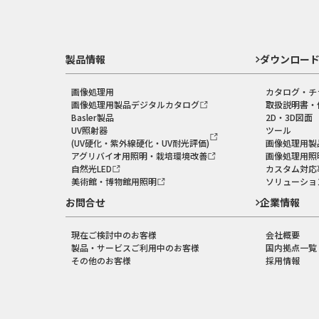
製品情報
ダウンロー
画像処理用
カタログ・チ
画像処理用製品デジタルカタログ
取扱説明書・
Basler製品
2D・3D図面
UV照射器
ツール
(UV硬化・紫外線硬化・UV耐光評価)
画像処理用製
アグリバイオ用照明・栽培環境改善
画像処理用照
自然光LED
カスタム対応
美術館・博物館用照明
ソリューショ
お問合せ
企業情報
現在ご検討中のお客様
会社概要
製品・サービスご利用中のお客様
国内拠点一覧
その他のお客様
採用情報