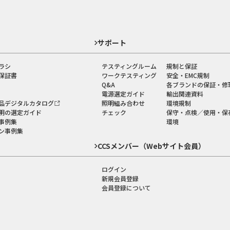
ド
サポート
ラシ
テスティングルーム
規制と保証
保証書
ワークテスティング
安全・EMC規制
Q&A
各ブランドの保証・修
電源選定ガイド
輸出関連資料
品デジタルカタログ
照明組み合わせ
環境規制
明の選定ガイド
チェック
保守・点検／使用・保
事例集
環境
ン事例集
CCSメンバー（Webサイト会員）
ログイン
新規会員登録
会員登録について