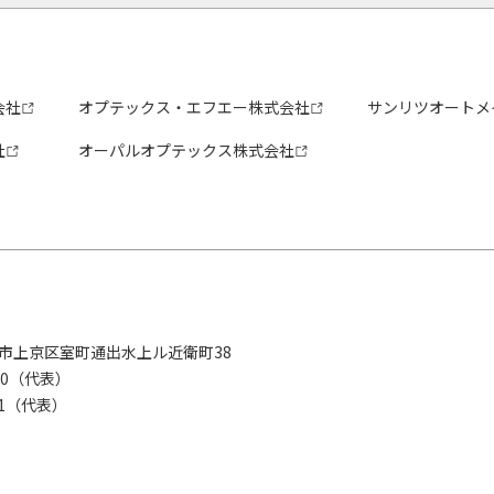
会社
オプテックス・エフエー株式会社
サンリツオートメ
社
オーパルオプテックス株式会社
京都市上京区室町通出水上ル近衛町38
280（代表）
8281（代表）