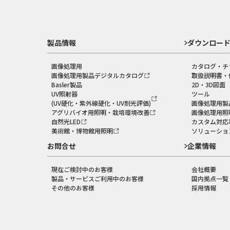
製品情報
ダウンロー
画像処理用
カタログ・チ
画像処理用製品デジタルカタログ
取扱説明書・
Basler製品
2D・3D図面
UV照射器
ツール
(UV硬化・紫外線硬化・UV耐光評価)
画像処理用製
アグリバイオ用照明・栽培環境改善
画像処理用照
自然光LED
カスタム対応
美術館・博物館用照明
ソリューショ
お問合せ
企業情報
現在ご検討中のお客様
会社概要
製品・サービスご利用中のお客様
国内拠点一覧
その他のお客様
採用情報