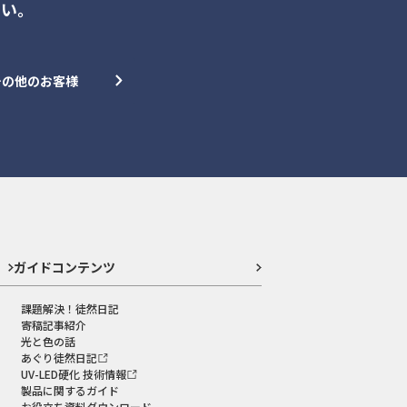
さい。
その他のお客様
ガイドコンテンツ
課題解決！徒然日記
寄稿記事紹介
光と色の話
あぐり徒然日記
UV-LED硬化 技術情報
製品に関するガイド
お役立ち資料ダウンロード