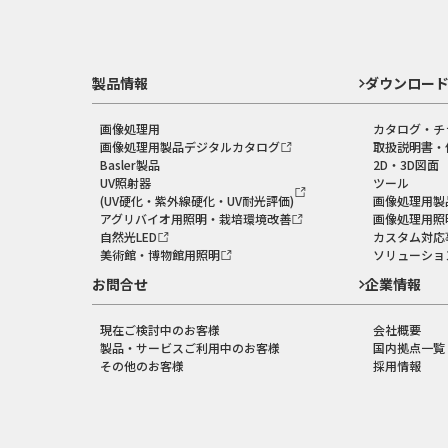
製品情報
ダウンロー
画像処理用
カタログ・チ
画像処理用製品デジタルカタログ
取扱説明書・
Basler製品
2D・3D図面
UV照射器
ツール
(UV硬化・紫外線硬化・UV耐光評価)
画像処理用製
アグリバイオ用照明・栽培環境改善
画像処理用照
自然光LED
カスタム対応
美術館・博物館用照明
ソリューショ
お問合せ
企業情報
現在ご検討中のお客様
会社概要
製品・サービスご利用中のお客様
国内拠点一覧
その他のお客様
採用情報