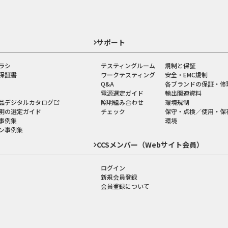
ド
サポート
ラシ
テスティングルーム
規制と保証
保証書
ワークテスティング
安全・EMC規制
Q&A
各ブランドの保証・修
電源選定ガイド
輸出関連資料
品デジタルカタログ
照明組み合わせ
環境規制
明の選定ガイド
チェック
保守・点検／使用・保
事例集
環境
ン事例集
CCSメンバー（Webサイト会員）
ログイン
新規会員登録
会員登録について