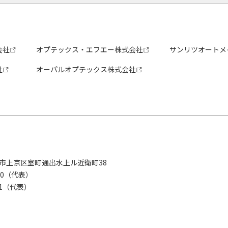
会社
オプテックス・エフエー株式会社
サンリツオートメ
社
オーパルオプテックス株式会社
京都市上京区室町通出水上ル近衛町38
280（代表）
8281（代表）