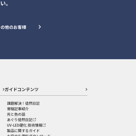
さい。
その他のお客様
ガイドコンテンツ
課題解決！徒然日記
寄稿記事紹介
光と色の話
あぐり徒然日記
UV-LED硬化 技術情報
製品に関するガイド
お役立ち資料ダウンロード