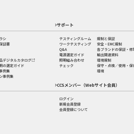
ド
サポート
ラシ
テスティングルーム
規制と保証
保証書
ワークテスティング
安全・EMC規制
Q&A
各ブランドの保証・修
電源選定ガイド
輸出関連資料
品デジタルカタログ
照明組み合わせ
環境規制
明の選定ガイド
チェック
保守・点検／使用・保
事例集
環境
ン事例集
CCSメンバー（Webサイト会員）
ログイン
新規会員登録
会員登録について