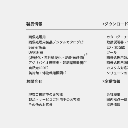
製品情報
ダウンロー
画像処理用
カタログ・チ
画像処理用製品デジタルカタログ
取扱説明書・
Basler製品
2D・3D図面
UV照射器
ツール
(UV硬化・紫外線硬化・UV耐光評価)
画像処理用製
アグリバイオ用照明・栽培環境改善
画像処理用照
自然光LED
カスタム対応
美術館・博物館用照明
ソリューショ
お問合せ
企業情報
現在ご検討中のお客様
会社概要
製品・サービスご利用中のお客様
国内拠点一覧
その他のお客様
採用情報