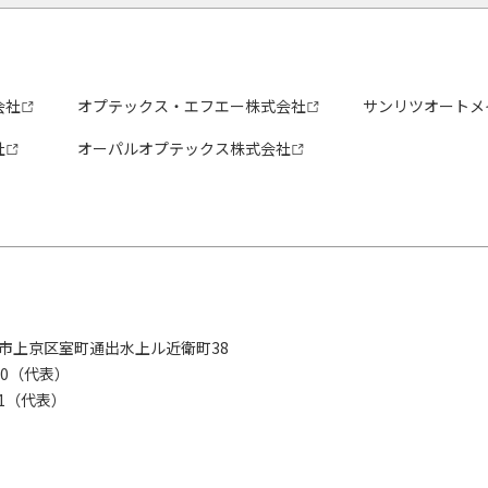
会社
オプテックス・エフエー株式会社
サンリツオートメ
社
オーパルオプテックス株式会社
京都市上京区室町通出水上ル近衛町38
280（代表）
8281（代表）