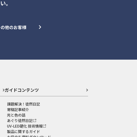
さい。
その他のお客様
ガイドコンテンツ
課題解決！徒然日記
寄稿記事紹介
光と色の話
あぐり徒然日記
UV-LED硬化 技術情報
製品に関するガイド
お役立ち資料ダウンロード