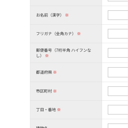
お名前（漢字）
※
フリガナ（全角カナ）
※
郵便番号（7桁半角 ハイフンな
し）
※
都道府県
※
市区町村
※
丁目・番地
※
建物名