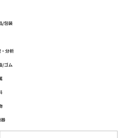
品/包装
理・分析
脂/ゴム
属
料
物
機器