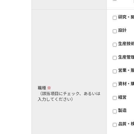
研究・
設計
生産技
生産管
営業・
資材・
職種
※
（該当項目にチェック、あるいは
経営
入力してください）
製造
品質・