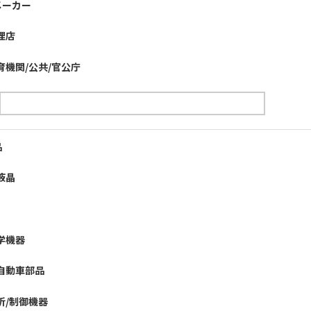
メーカー
理店
育機関/公共/官公庁
品
液晶
学機器
自動車部品
析/制御機器