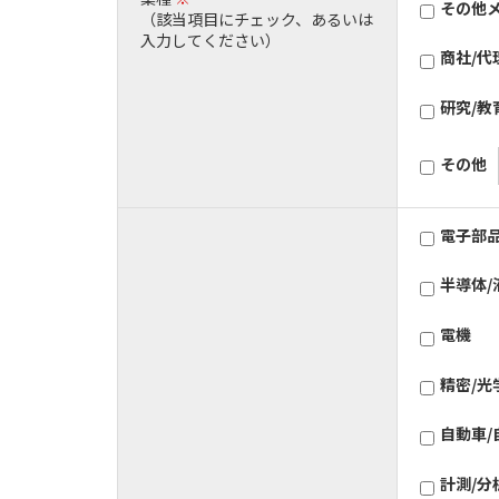
その他
（該当項目にチェック、あるいは
入力してください）
商社/代
研究/教
その他
電子部
半導体/
電機
精密/光
自動車/
計測/分