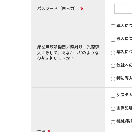
パスワード（再入力）
※
導入に
導入に
産業用照明機器／照射器／光源導
導入に
入に際して、あなたはどのような
役割を担いますか？
他社へ
特に導
システ
画像処
機械/
業種
※