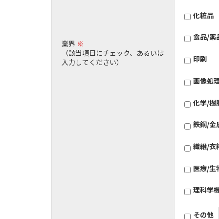
化粧品
食品/薬
業界
※
（該当項目にチェック、あるいは
印刷
入力してください）
画像処
化学/樹
鉄鋼/金
繊維/衣
医療/生
理科学
その他