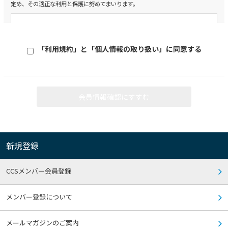
定め、その適正な利用と保護に努めてまいります。
3） 本サイトで掲示された情報およびダウンロードにより提供された情報が、常に
最新のものであること
4） 本サイトや本サイトのサーバーが、コンピューターウィルス等セキュリティ面
個人情報保護方針
で有害なものを含まないこと
1. コンプライアンス・プログラムの策定及び継続的改善
5） 本サイトの利用や本サイトの変更・運用停止等に起因する損害（間接的、二次
当社は、役員及び従業員に個人情報保護の重要性を認識させ、個人情報を
的な損害など一切の損害を含みます）
「利用規約」と「個人情報の取り扱い」に同意する
6） 本サイトの中に埋め込まれたリンクや本サイトへのリンクを埋め込んだ第三者
適切に利用し保護するためのコンプライアンス・プログラムとして社内規
のWebサイトに関する一切の事項
則を策定し、遵守致します。また、社内規則を遵守するための管理体制を
構築・維持し、継続的に改善してまいります。
2.各種規約遵守のお願い
2. 個人情報の収集、利用及び提供
会員情報確認にすすむ
当社は、個人情報の収集、利用、提供において、当社のコンプライアン
本サイトのご利用に関して、当社が別途規約を定める場合があります。その場合、
規約へ同意していただくことがご利用の条件となりますので、事前に各規約を良
ス・プログラムに従い、適切に取り扱います。
くお読みいただき、遵守いただきますようお願いいたします。
3. 安全対策の実施
3.禁止行為
当社は、個人情報を正確かつ最新の内容に保つよう努めるとともに、個人
新規登録
情報の正確性及び安全性を確保するため、情報セキュリティ対策をはじめ
とする安全対策を講じて、個人情報への不正アクセス、 個人情報の紛失、
本サイトのご利用に際して、以下の行為を禁止します。万一、利用者がこれらに違
反した場合、当社はご利用を停止したり、以後のご利用をお断りすることがあり
改ざん、漏洩等の予防に努めます。
CCSメンバー会員登録
ます。また、その違反行為により当社に損害が生じた場合は、その損害を賠償する
責任を負っていただくことになります。
4. 個人情報保護に関する法令及びその他の規範遵守
1） 当社や本サイトに関係する第三者（本サイトの他の利用者を含みます）の権
以上に定めるものの他、当社は、個人情報の保護に関する法令及び監督官
メンバー登録について
利、利益、プライバシー等を侵害する恐れのある行為
庁等が定めたガイドライン、規範等を遵守します。
2） 当社や本サイトに関係する第三者（本サイトの他の利用者を含みます）への誹
謗・中傷、脅迫や名誉・信用を毀損する行為
メールマガジンのご案内
3） 法令に違反する行為、公序良俗に反する行為