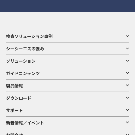
ウェア（ダウンロード可能なものを含み、以下「コンテンツ」と総称します）に
4) その他
関する著作権、その他の権利は当社または作成者に帰属します。法律が認める場合
お客様から当社へのご意見・ご要望・お問い合わせ・アンケートの回答・ご連絡
および当社が書面で許諾した場合を除き、コンテンツの全部または一部を無断で使
等に関する情報、当社が管理する施設への入退館記録、防犯映像その他お客様が
用（複製、模倣、改変、他のWebサイトへの掲載やアップロード、頒布等の商業
当社とかかわりを持ってくださることに伴って当社にご提供いただく情報
的または個人的な利用を含みます）することは禁止されています。
本サイトが提供する製品やサービス、技術などの情報は、著作権法、特許法、商
お客様の個人情報の利用目的
標法、その他の知的財産法令で保護されています。
検査ソリューション事例
「シーシーエス」および「CCS」、CCSロゴ、その他当社の製品名称等は当社の商
標または登録商標です。また、本サイト上で使用される他の商品名等は他社の商標
当社（以下、グループ会社も含みます。）は、お客様からお預かりした個人情報
シーシーエスの強み
や登録商標です。
を、下記の目的に利用させていただきます。
本サイトは、コンテンツの閲覧と指定された条件でのダウンロードのみを認める
下記の利用目的に加え、個別にご承諾いただいた利用目的については、その利用
もので、知的財産権の許諾等を行うものではありません。知的財産権その他の権
ソリューション
目的の範囲内で適切に利用させていただきます。
利を侵害する行為は法令で禁止されていますので、ご注意ください。
ガイドコンテンツ
1) 当社が取り扱う製品・サービスの提供・協議・連絡
8．本サイトおよびコンテンツの変更について
ア. 当社との間における取引に関連する連絡、協議、交渉、業務委託等
イ. 当社との間で成立した契約に関連する履行、連絡、アフターサービスの提供
製品情報
ウ. 当社が提供する製品等の取引・検討状況の把握、調査及び分析
本サイトおよびコンテンツは、予告なく変更または削除させていただくことがあ
エ. 当社が委託する業務の管理・監督・遂行その他委託業務の適切な実施
りますので、ご了承ください。
オ. ご契約に関する意見・ご要望・お問い合わせ等への対応
ダウンロード
9．利用環境
2) 製品・サービスに関するご案内
サポート
ア. 当社及び当社の提携先等が取扱う製品・サービス等に関するメールマガジン、
本サイトはMicrosoft Edge（最新版）、Google Chrome （最新版）のブラウ
ニュースレター、情報、広告等のご案内
ザーでご覧になることを推奨いたします。これら以外の環境からご覧の場合は、本
イ. 当社及び当社の提携先等が取扱う各種キャンペーン、展示会、セミナー等のご
新着情報／イベント
サイトをご利用できない場合や、正しく表示されない場合があります。また、推奨
案内
環境下であってもお客様のブラウザーの設定によって正しく表示されない場合など
なお、これらの目的を達成するために、当社が取得したお客様の閲覧履歴や購買
がありますのでご了承ください。
履歴等の情報を分析して、お客様の興味・関心に応じたご案内をさせていただくこ
お問合せ