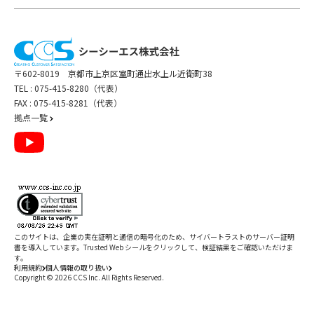
イトは、それぞれ各社の責任で管理されるものであり、当社の管理下にあるもの
9) 会社法その他の法令に基づく株主の権利義務に関する事務の遂行、株主との関
ではありません。
係を円滑にするための各種施策の実施
第三者のWebサイトの利用については、各サイトの利用規約や法令に従ってくだ
さい。
10) その他上記目的を達成するために付随する対応の実施
1） 本サイトにリンクを希望される場合は、ご面倒ですが
こちらからご連絡くださ
い
。
〒602-8019 京都市上京区室町通出水上ル近衛町38
2） リンクを認めた場合といえども、当社は何らかの保証を行ったり責任を負うも
TEL :
075-415-8280（代表）
のではありません。
個人情報の第三者への提供
3） 当社が不適切と判断するリンクは、一旦了解したものといえども、当社が削除
FAX : 075-415-8281（代表）
を要請した場合は遅滞なく削除いただくことを条件とします。
拠点一覧
当社は、次に定める場合を除き、個人情報を第三者に提供することはありません。
13．準拠法、管轄裁判所
1) お客様ご本人の同意がある場合
この「利用規約」および本サイトに関わる事項の処理については、日本国法が適
用されるものとします。また、当社との間に訴訟の必要が生じた場合には、京都地
2) 当社が個人情報の利用目的を達成するために必要な範囲で、個人情報の取り扱
いを第三者に委託する場合。
方裁判所を第一審の専属的合意管轄裁判所とします。
この場合、当社は、提供した個人情報を業務委託先が適正に取り扱うよう責任
を持って管理致します。
以上
改定日：2024年7月29日
3) 共同利用に基づく場合
このサイトは、企業の実在証明と通信の暗号化のため、サイバートラストの
サーバー証明
制定日：2009年2月17日
書
を導入しています。Trusted Web シールをクリックして、検証結果をご確認いただけま
す。
4) その他法令に基づく場合
利用規約
個人情報の取り扱い
Copyright ©
2026
CCS Inc. All Rights Reserved.
閉じる
これらの場合において個人情報を第三者に提供する際、日本国内に所在する事業
者に加え、EU、英国、韓国、アメリカ、シンガポール、台湾、中国、タイ又はマ
レーシアといった国に所在する事業者に提供することがあります。EU及び英国
/
件