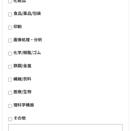
化粧品
食品/薬品/包装
印刷
画像処理・分析
化学/樹脂/ゴム
鉄鋼/金属
繊維/衣料
医療/生物
理科学機器
その他