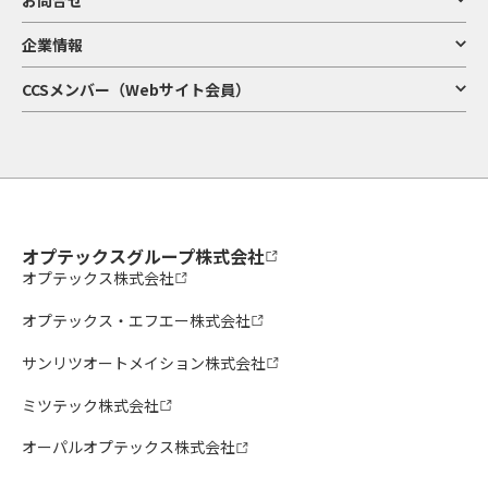
とがあります。
10．会員情報のIDおよびパスワードの管理
企業情報
3) 当社の製品・サービス等の企画・開発・分析・改善等
ア. 当社の既存製品・サービスの分析、品質改善・応対サービス向上
1） 利用者は、本サイトを利用するために登録された会員情報において、当社が発
CCSメンバー（Webサイト会員）
イ. 当社の新製品・サービスの企画・開発
行したIDまたは利用者自身が設定したID、および当社が発行したパスワードまた
ウ. 当社の販売状況やお客様による利用状況の調査・分析及びその結果を用いた企
は利用者自身が設定したパスワードの使用、管理について一切の責任を負うもの
画・開発
とします。
エ. 当社のマーケティング活動に伴うアンケート調査の実施・分析・効果測定・活
2） 利用者は、本サイトを利用するために登録された会員情報において、IDおよび
用
パスワードを第三者に譲渡、貸与、もしくは開示し、または使用させてはなりま
せん。
3） 本サイトを利用するために登録された会員情報において、IDおよびパスワード
4) 当社Webサイトの改善等
ア. 当社のWebサイトにおける利便性等の改善
の第三者の使用等による利用者の不利益、損害等については、そのIDを保有する
イ. 当社のWebサイトの利用状況を踏まえた新サービスの企画開発
利用者が一切の責任を負うものとし、当社は一切責任を負わないものとします。
オプテックスグループ株式会社
5) 採用活動の実施
11．会員情報のユーザー登録の抹消
オプテックス株式会社
ア. 採用活動における検討及び採否の決定とその通知
イ. 採用選考活動の検証・分析、将来の採用選考活動の検討・対応
オプテックス・エフエー株式会社
以下の場合、ユーザー登録を抹消する場合があります。
ウ. インターンシップの実施及び将来の企画・運営の参考
エ. 入社前手続き及び入社後の雇用管理の実施
1） 本サイトを利用するために登録された会員情報において、IDおよびパスワード
サンリツオートメイション株式会社
が不正に使用された場合
2） この「利用規約」や当社が定める各種規約に違反する行為があった場合
6) 当社に対するご意見・ご要望・お問い合わせ等への対応
3） 本サイトの利用に際し、会員情報の登録が不適切と当社が判断した場合
ミツテック株式会社
7) 当社が受託した業務の遂行
12．リンクについて
オーパルオプテックス株式会社
8) 当社における法令上の義務や要請への対応、必要な調査の実施その他当社にお
けるガバナンス対応及び当社による権利の行使
本サイトから、もしくは本サイトへリンクされている当社以外の第三者のWebサ