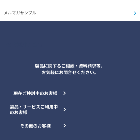
4） この「利用規約」や当社が定める各種規約に違反する行為
当社が取得する個人情報の内容
メルマガサンプル
4.必要事項の登録
個人情報とは、生存する個人に関する情報であって、当該情報に含まれる氏名等に
より特定の個人を識別することができるもの（他の情報と容易に照合することが
本サイトをご利用いただくにあたって、必要事項の登録をお願いする場合がありま
でき、それにより特定の個人を識別することができることとなるものを含みま
す。登録に際しては、正しい情報をご登録いただきますようお願いいたします。ま
す。）又は個人識別符合が含まれるものをいいます。当社は、お客様ご本人、当社
た、登録がご利用の条件となりますので、あらかじめご了承ください。
のグループ会社、お取引先様等から、お客様に関する以下の個人情報を取得しま
各種お問合せ
す。
5.Cookie等について
1) お客様ご本人に関する情報
氏名、所属先情報（会社名、役職名、所属部署名）、連絡先（住所、電話番号、
当社では、最適なサービスをご提供するために、サーバーにアクセスする際のIPア
製品に関するご相談・資料請求等、
FAX番号、メールアドレス）、お問い合わせ履歴・内容、ダイレクトメール等の送
ドレスに関する情報や、Cookie等の技術を使用して情報を収集します。ブラウ
信可否情報その他お客様ご本人に関する情報
お気軽にお問合せください。
ザーでCookie等を拒否するための設定を行った場合、本サイトのご利用が制限さ
れる場合がありますので、あらかじめご了承ください。
Cookie等の使用の詳細は、
「
個人情報の取り扱い
」
をご覧ください。
2) 当社との間におけるお取引の内容等
お客様と当社との間におけるお取引の内容や取引に関連する協議等に関する情
報、銀行口座やクレジットカード等の決済情報その他お客様が当社グループとお取
現在ご検討中のお客様
6．個人情報の取り扱いについて
引き又は協議いただく際に発生する情報
製品・サービスご利用中
当社は、法令および当社の
「
個人情報の取り扱い
」
に従い、個人情報を適正に取
3) 当社のWebサイトをご利用いただくことに伴って発生する情報
り扱います。
ご登録いただくID・パスワード、IPアドレス、Webサイトの閲覧履歴やアクセス日
のお客様
時、ご利用の端末・OS・ブラウザ等に関する情報、位置情報、その他のサービス
利用状況、これらの情報の分析結果（お客様が興味・関心をお持ちと推測される
7．コンテンツの取り扱いについて
その他のお客様
当社の製品・サービスに関する情報等）その他お客様が当社グループのWebサイ
トをご利用いただくことに伴って発生する情報
本サイトの文章、ロゴ、商標、写真、イラスト、図面、動画、データ、ソフト