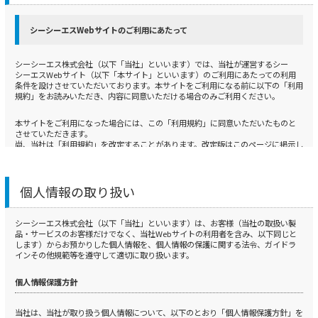
シーシーエスWebサイトのご利用にあたって
シーシーエス株式会社（以下「当社」といいます）では、当社が運営するシー
シーエスWebサイト（以下「本サイト」といいます）のご利用にあたっての利用
条件を設けさせていただいております。本サイトをご利用になる前に以下の「利用
規約」をお読みいただき、内容に同意いただける場合のみご利用ください。
本サイトをご利用になった場合には、この「利用規約」に同意いただいたものと
させていただきます。
尚、当社は「利用規約」を改定することがあります。改定版はこのページに掲示し
ますので、常に最新の内容をご確認ください。「利用規約」の改定後に本サイト
をご利用になった場合は、改定版についても同意いただいたものとさせていただき
ます。
個人情報の取り扱い
1.免責
シーシーエス株式会社（以下「当社」といいます）は、お客様（当社の取扱い製
当社は、本サイトの情報について、細心の注意を払って掲示するよう努めておりま
品・サービスのお客様だけでなく、当社Webサイトの利用者を含み、以下同じと
すが、本サイトや本サイトの情報については、いかなる保証も行いません。特に
します）からお預かりした個人情報を、個人情報の保護に関する法令、ガイドラ
以下の事項に関する保証や責任は一切負いません。
インその他規範等を遵守して適切に取り扱います。
1） 本サイトで掲示された情報およびダウンロードにより提供された情報が、正し
個人情報保護方針
く・正確で・信頼性があり、実際の製品と一致していること
2） 本サイトで掲示された情報およびダウンロードにより提供された情報が、利用
者の使用目的や特定の使用目的に適合すること、ならびに情報として再現性や有
当社は、当社が取り扱う個人情報について、以下のとおり「個人情報保護方針」を
用性を有すること