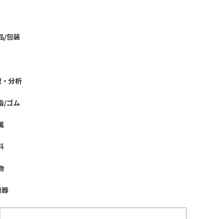
品/包装
理・分析
脂/ゴム
属
料
物
機器