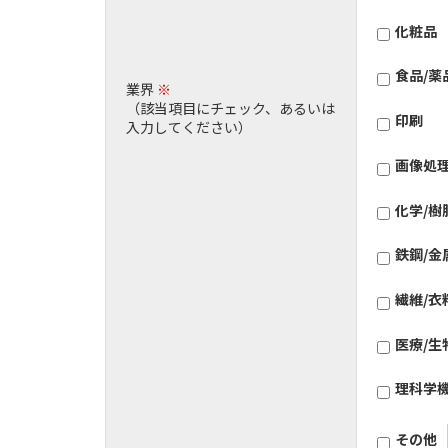
化粧品
食品/薬
業界
※
（該当項目にチェック、あるいは
印刷
入力してください）
画像処
化学/樹
鉄鋼/金
繊維/衣
医療/生
理科学
その他