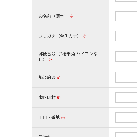
お名前（漢字）
※
フリガナ（全角カナ）
※
郵便番号（7桁半角 ハイフンな
し）
※
都道府県
※
市区町村
※
丁目・番地
※
建物名