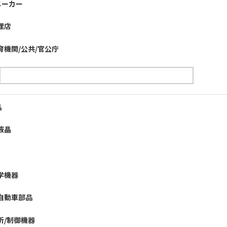
メーカー
理店
育機関/公共/官公庁
品
液晶
学機器
自動車部品
析/制御機器