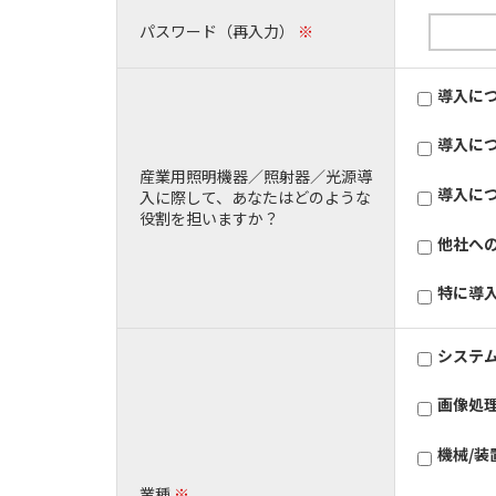
パスワード（再入力）
※
導入に
導入に
産業用照明機器／照射器／光源導
導入に
入に際して、あなたはどのような
役割を担いますか？
他社へ
特に導
システ
画像処
機械/
業種
※