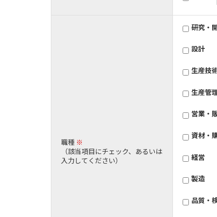
研究・
設計
生産技
生産管
営業・
資材・
職種
※
（該当項目にチェック、あるいは
経営
入力してください）
製造
品質・