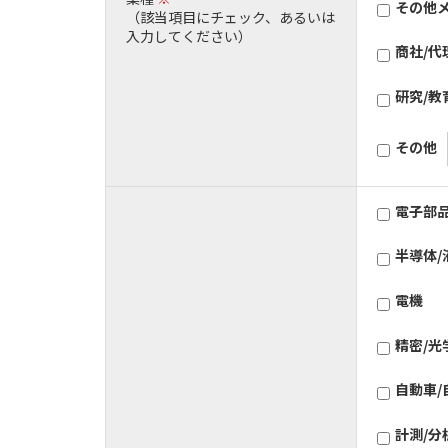
その他
（該当項目にチェック、あるいは
入力してください）
商社/代
研究/教
その他
電子部
半導体/
電機
精密/光
自動車/
計測/分