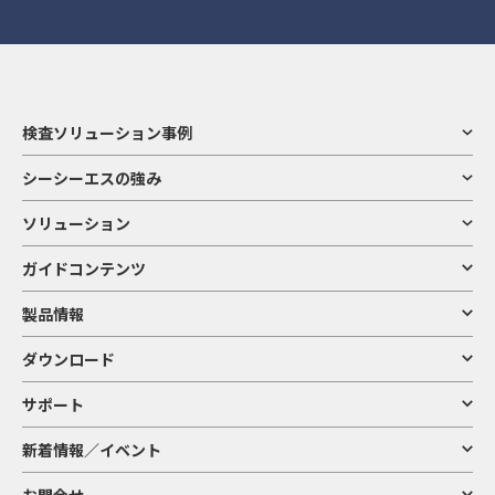
ウェア（ダウンロード可能なものを含み、以下「コンテンツ」と総称します）に
4) その他
関する著作権、その他の権利は当社または作成者に帰属します。法律が認める場合
お客様から当社へのご意見・ご要望・お問い合わせ・アンケートの回答・ご連絡
および当社が書面で許諾した場合を除き、コンテンツの全部または一部を無断で使
等に関する情報、当社が管理する施設への入退館記録、防犯映像その他お客様が
用（複製、模倣、改変、他のWebサイトへの掲載やアップロード、頒布等の商業
当社とかかわりを持ってくださることに伴って当社にご提供いただく情報
的または個人的な利用を含みます）することは禁止されています。
本サイトが提供する製品やサービス、技術などの情報は、著作権法、特許法、商
お客様の個人情報の利用目的
標法、その他の知的財産法令で保護されています。
検査ソリューション事例
「シーシーエス」および「CCS」、CCSロゴ、その他当社の製品名称等は当社の商
標または登録商標です。また、本サイト上で使用される他の商品名等は他社の商標
当社（以下、グループ会社も含みます。）は、お客様からお預かりした個人情報
シーシーエスの強み
や登録商標です。
を、下記の目的に利用させていただきます。
本サイトは、コンテンツの閲覧と指定された条件でのダウンロードのみを認める
下記の利用目的に加え、個別にご承諾いただいた利用目的については、その利用
もので、知的財産権の許諾等を行うものではありません。知的財産権その他の権
ソリューション
目的の範囲内で適切に利用させていただきます。
利を侵害する行為は法令で禁止されていますので、ご注意ください。
ガイドコンテンツ
1) 当社が取り扱う製品・サービスの提供・協議・連絡
8．本サイトおよびコンテンツの変更について
ア. 当社との間における取引に関連する連絡、協議、交渉、業務委託等
イ. 当社との間で成立した契約に関連する履行、連絡、アフターサービスの提供
製品情報
ウ. 当社が提供する製品等の取引・検討状況の把握、調査及び分析
本サイトおよびコンテンツは、予告なく変更または削除させていただくことがあ
エ. 当社が委託する業務の管理・監督・遂行その他委託業務の適切な実施
りますので、ご了承ください。
オ. ご契約に関する意見・ご要望・お問い合わせ等への対応
ダウンロード
9．利用環境
2) 製品・サービスに関するご案内
サポート
ア. 当社及び当社の提携先等が取扱う製品・サービス等に関するメールマガジン、
本サイトはMicrosoft Edge（最新版）、Google Chrome （最新版）のブラウ
ニュースレター、情報、広告等のご案内
ザーでご覧になることを推奨いたします。これら以外の環境からご覧の場合は、本
イ. 当社及び当社の提携先等が取扱う各種キャンペーン、展示会、セミナー等のご
新着情報／イベント
サイトをご利用できない場合や、正しく表示されない場合があります。また、推奨
案内
環境下であってもお客様のブラウザーの設定によって正しく表示されない場合など
なお、これらの目的を達成するために、当社が取得したお客様の閲覧履歴や購買
がありますのでご了承ください。
履歴等の情報を分析して、お客様の興味・関心に応じたご案内をさせていただくこ
お問合せ