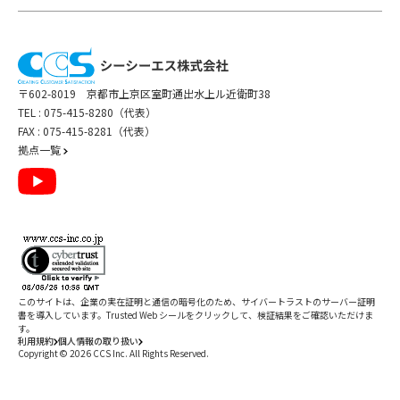
イトは、それぞれ各社の責任で管理されるものであり、当社の管理下にあるもの
9) 会社法その他の法令に基づく株主の権利義務に関する事務の遂行、株主との関
ではありません。
係を円滑にするための各種施策の実施
第三者のWebサイトの利用については、各サイトの利用規約や法令に従ってくだ
さい。
10) その他上記目的を達成するために付随する対応の実施
1） 本サイトにリンクを希望される場合は、ご面倒ですが
こちらからご連絡くださ
い
。
〒602-8019 京都市上京区室町通出水上ル近衛町38
2） リンクを認めた場合といえども、当社は何らかの保証を行ったり責任を負うも
TEL :
075-415-8280（代表）
のではありません。
個人情報の第三者への提供
3） 当社が不適切と判断するリンクは、一旦了解したものといえども、当社が削除
FAX : 075-415-8281（代表）
を要請した場合は遅滞なく削除いただくことを条件とします。
拠点一覧
当社は、次に定める場合を除き、個人情報を第三者に提供することはありません。
13．準拠法、管轄裁判所
1) お客様ご本人の同意がある場合
この「利用規約」および本サイトに関わる事項の処理については、日本国法が適
用されるものとします。また、当社との間に訴訟の必要が生じた場合には、京都地
2) 当社が個人情報の利用目的を達成するために必要な範囲で、個人情報の取り扱
いを第三者に委託する場合。
方裁判所を第一審の専属的合意管轄裁判所とします。
この場合、当社は、提供した個人情報を業務委託先が適正に取り扱うよう責任
を持って管理致します。
以上
改定日：2024年7月29日
3) 共同利用に基づく場合
このサイトは、企業の実在証明と通信の暗号化のため、サイバートラストの
サーバー証明
制定日：2009年2月17日
書
を導入しています。Trusted Web シールをクリックして、検証結果をご確認いただけま
す。
4) その他法令に基づく場合
利用規約
個人情報の取り扱い
Copyright ©
2026
CCS Inc. All Rights Reserved.
閉じる
これらの場合において個人情報を第三者に提供する際、日本国内に所在する事業
者に加え、EU、英国、韓国、アメリカ、シンガポール、台湾、中国、タイ又はマ
レーシアといった国に所在する事業者に提供することがあります。EU及び英国
/
件