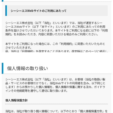
シーシーエスWebサイトのご利用にあたって
シーシーエス株式会社（以下「当社」といいます）では、当社が運営するシー
シーエスWebサイト（以下「本サイト」といいます）のご利用にあたっての利用
条件を設けさせていただいております。本サイトをご利用になる前に以下の「利用
規約」をお読みいただき、内容に同意いただける場合のみご利用ください。
本サイトをご利用になった場合には、この「利用規約」に同意いただいたものと
させていただきます。
尚、当社は「利用規約」を改定することがあります。改定版はこのページに掲示し
ますので、常に最新の内容をご確認ください。「利用規約」の改定後に本サイト
をご利用になった場合は、改定版についても同意いただいたものとさせていただき
ます。
個人情報の取り扱い
1.免責
シーシーエス株式会社（以下「当社」といいます）は、お客様（当社の取扱い製
当社は、本サイトの情報について、細心の注意を払って掲示するよう努めておりま
品・サービスのお客様だけでなく、当社Webサイトの利用者を含み、以下同じと
すが、本サイトや本サイトの情報については、いかなる保証も行いません。特に
します）からお預かりした個人情報を、個人情報の保護に関する法令、ガイドラ
以下の事項に関する保証や責任は一切負いません。
インその他規範等を遵守して適切に取り扱います。
1） 本サイトで掲示された情報およびダウンロードにより提供された情報が、正し
個人情報保護方針
く・正確で・信頼性があり、実際の製品と一致していること
2） 本サイトで掲示された情報およびダウンロードにより提供された情報が、利用
者の使用目的や特定の使用目的に適合すること、ならびに情報として再現性や有
当社は、当社が取り扱う個人情報について、以下のとおり「個人情報保護方針」を
用性を有すること