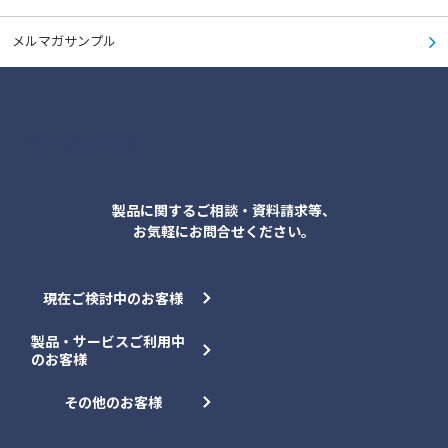
4） この「利用規約」や当社が定める各種規約に違反する行為
当社が取得する個人情報の内容
メルマガサンプル
4.必要事項の登録
個人情報とは、生存する個人に関する情報であって、当該情報に含まれる氏名等に
より特定の個人を識別することができるもの（他の情報と容易に照合することが
本サイトをご利用いただくにあたって、必要事項の登録をお願いする場合がありま
でき、それにより特定の個人を識別することができることとなるものを含みま
す。登録に際しては、正しい情報をご登録いただきますようお願いいたします。ま
す。）又は個人識別符合が含まれるものをいいます。当社は、お客様ご本人、当社
た、登録がご利用の条件となりますので、あらかじめご了承ください。
のグループ会社、お取引先様等から、お客様に関する以下の個人情報を取得しま
各種お問合せ
す。
5.Cookie等について
1) お客様ご本人に関する情報
氏名、所属先情報（会社名、役職名、所属部署名）、連絡先（住所、電話番号、
当社では、最適なサービスをご提供するために、サーバーにアクセスする際のIPア
製品に関するご相談・資料請求等、
FAX番号、メールアドレス）、お問い合わせ履歴・内容、ダイレクトメール等の送
ドレスに関する情報や、Cookie等の技術を使用して情報を収集します。ブラウ
信可否情報その他お客様ご本人に関する情報
お気軽にお問合せください。
ザーでCookie等を拒否するための設定を行った場合、本サイトのご利用が制限さ
れる場合がありますので、あらかじめご了承ください。
Cookie等の使用の詳細は、
「
個人情報の取り扱い
」
をご覧ください。
2) 当社との間におけるお取引の内容等
お客様と当社との間におけるお取引の内容や取引に関連する協議等に関する情
報、銀行口座やクレジットカード等の決済情報その他お客様が当社グループとお取
現在ご検討中のお客様
6．個人情報の取り扱いについて
引き又は協議いただく際に発生する情報
製品・サービスご利用中
当社は、法令および当社の
「
個人情報の取り扱い
」
に従い、個人情報を適正に取
3) 当社のWebサイトをご利用いただくことに伴って発生する情報
り扱います。
ご登録いただくID・パスワード、IPアドレス、Webサイトの閲覧履歴やアクセス日
のお客様
時、ご利用の端末・OS・ブラウザ等に関する情報、位置情報、その他のサービス
利用状況、これらの情報の分析結果（お客様が興味・関心をお持ちと推測される
7．コンテンツの取り扱いについて
その他のお客様
当社の製品・サービスに関する情報等）その他お客様が当社グループのWebサイ
トをご利用いただくことに伴って発生する情報
本サイトの文章、ロゴ、商標、写真、イラスト、図面、動画、データ、ソフト