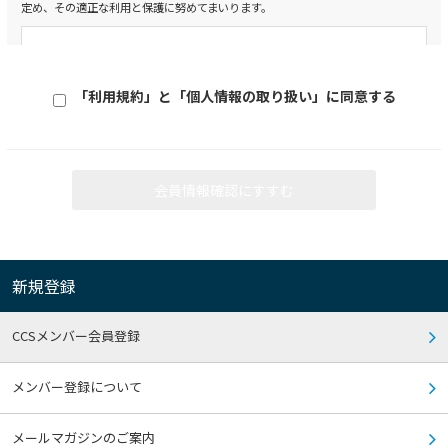
定め、その適正な利用と保護に努めてまいります。
3） 本サイトで掲示された情報およびダウンロードにより提供された情報が、常に
最新のものであること
4） 本サイトや本サイトのサーバーが、コンピューターウィルス等セキュリティ面
個人情報保護方針
で有害なものを含まないこと
1. コンプライアンス・プログラムの策定及び継続的改善
5） 本サイトの利用や本サイトの変更・運用停止等に起因する損害（間接的、二次
当社は、役員及び従業員に個人情報保護の重要性を認識させ、個人情報を
的な損害など一切の損害を含みます）
「利用規約」と「個人情報の取り扱い」に同意する
6） 本サイトの中に埋め込まれたリンクや本サイトへのリンクを埋め込んだ第三者
適切に利用し保護するためのコンプライアンス・プログラムとして社内規
のWebサイトに関する一切の事項
則を策定し、遵守致します。また、社内規則を遵守するための管理体制を
構築・維持し、継続的に改善してまいります。
2.各種規約遵守のお願い
2. 個人情報の収集、利用及び提供
会員情報確認にすすむ
当社は、個人情報の収集、利用、提供において、当社のコンプライアン
本サイトのご利用に関して、当社が別途規約を定める場合があります。その場合、
規約へ同意していただくことがご利用の条件となりますので、事前に各規約を良
ス・プログラムに従い、適切に取り扱います。
くお読みいただき、遵守いただきますようお願いいたします。
3. 安全対策の実施
3.禁止行為
当社は、個人情報を正確かつ最新の内容に保つよう努めるとともに、個人
新規登録
情報の正確性及び安全性を確保するため、情報セキュリティ対策をはじめ
とする安全対策を講じて、個人情報への不正アクセス、 個人情報の紛失、
本サイトのご利用に際して、以下の行為を禁止します。万一、利用者がこれらに違
反した場合、当社はご利用を停止したり、以後のご利用をお断りすることがあり
改ざん、漏洩等の予防に努めます。
CCSメンバー会員登録
ます。また、その違反行為により当社に損害が生じた場合は、その損害を賠償する
責任を負っていただくことになります。
4. 個人情報保護に関する法令及びその他の規範遵守
1） 当社や本サイトに関係する第三者（本サイトの他の利用者を含みます）の権
以上に定めるものの他、当社は、個人情報の保護に関する法令及び監督官
メンバー登録について
利、利益、プライバシー等を侵害する恐れのある行為
庁等が定めたガイドライン、規範等を遵守します。
2） 当社や本サイトに関係する第三者（本サイトの他の利用者を含みます）への誹
謗・中傷、脅迫や名誉・信用を毀損する行為
メールマガジンのご案内
3） 法令に違反する行為、公序良俗に反する行為