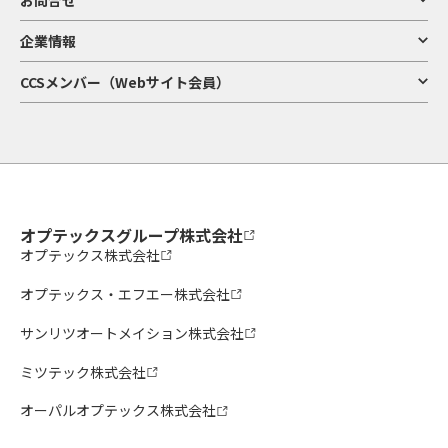
とがあります。
10．会員情報のIDおよびパスワードの管理
企業情報
3) 当社の製品・サービス等の企画・開発・分析・改善等
ア. 当社の既存製品・サービスの分析、品質改善・応対サービス向上
1） 利用者は、本サイトを利用するために登録された会員情報において、当社が発
CCSメンバー（Webサイト会員）
イ. 当社の新製品・サービスの企画・開発
行したIDまたは利用者自身が設定したID、および当社が発行したパスワードまた
ウ. 当社の販売状況やお客様による利用状況の調査・分析及びその結果を用いた企
は利用者自身が設定したパスワードの使用、管理について一切の責任を負うもの
画・開発
とします。
エ. 当社のマーケティング活動に伴うアンケート調査の実施・分析・効果測定・活
2） 利用者は、本サイトを利用するために登録された会員情報において、IDおよび
用
パスワードを第三者に譲渡、貸与、もしくは開示し、または使用させてはなりま
せん。
3） 本サイトを利用するために登録された会員情報において、IDおよびパスワード
4) 当社Webサイトの改善等
ア. 当社のWebサイトにおける利便性等の改善
の第三者の使用等による利用者の不利益、損害等については、そのIDを保有する
イ. 当社のWebサイトの利用状況を踏まえた新サービスの企画開発
利用者が一切の責任を負うものとし、当社は一切責任を負わないものとします。
オプテックスグループ株式会社
5) 採用活動の実施
11．会員情報のユーザー登録の抹消
オプテックス株式会社
ア. 採用活動における検討及び採否の決定とその通知
イ. 採用選考活動の検証・分析、将来の採用選考活動の検討・対応
オプテックス・エフエー株式会社
以下の場合、ユーザー登録を抹消する場合があります。
ウ. インターンシップの実施及び将来の企画・運営の参考
エ. 入社前手続き及び入社後の雇用管理の実施
1） 本サイトを利用するために登録された会員情報において、IDおよびパスワード
サンリツオートメイション株式会社
が不正に使用された場合
2） この「利用規約」や当社が定める各種規約に違反する行為があった場合
6) 当社に対するご意見・ご要望・お問い合わせ等への対応
3） 本サイトの利用に際し、会員情報の登録が不適切と当社が判断した場合
ミツテック株式会社
7) 当社が受託した業務の遂行
12．リンクについて
オーパルオプテックス株式会社
8) 当社における法令上の義務や要請への対応、必要な調査の実施その他当社にお
けるガバナンス対応及び当社による権利の行使
本サイトから、もしくは本サイトへリンクされている当社以外の第三者のWebサ