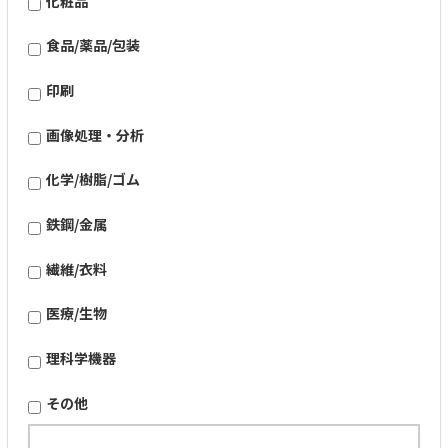
化粧品
食品/薬品/包装
印刷
画像処理・分析
化学/樹脂/ゴム
鉄鋼/金属
繊維/衣料
医療/生物
理科学機器
その他