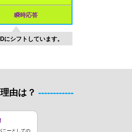
瞬時応答
EDにシフトしています。
理由は？
！
パニーとしての