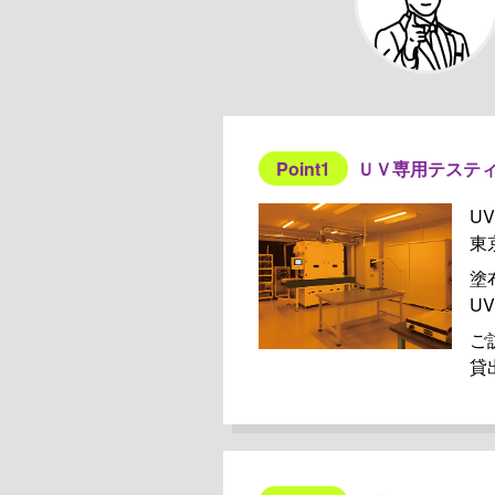
Point1
ＵＶ専用テステ
U
東
塗
U
ご
貸