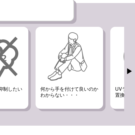
▶
付けて良いのか
UVランプからUV-LEDへ
特殊な
・・・
置換したい
UV照