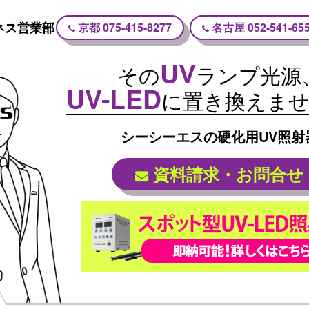
ネス営業部
京都
075-415-8277
名古屋
052-541-65
UV
その
ランプ光源
UV-LED
に置き換えま
シーシーエスの硬化用UV照射
資料請求・お問合せ