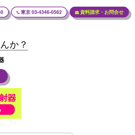
50
東京
03-4346-0562
資料請求・
お問合せ
、
せんか？
器