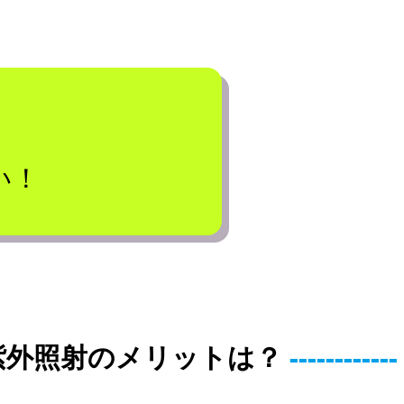
、
い！
紫外照射のメリットは？