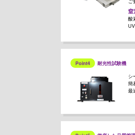
ご
窒
酸
U
Point4
耐光性試験機
シ
簡
最