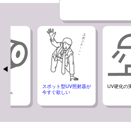
◀
UV照射器が
UV硬化の実験をしたい
特定の波
しい
耐光性を