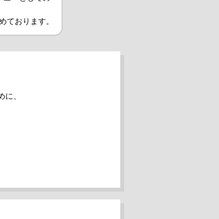
めております。
めに、
、