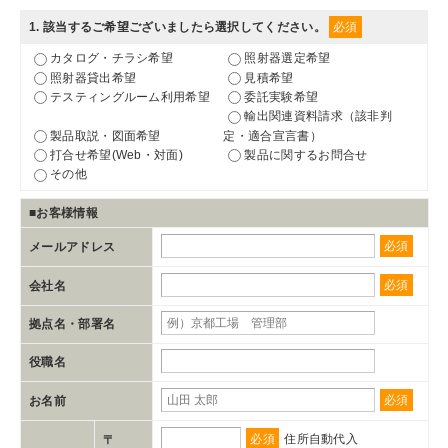
1
. 該当するご希望ございましたら選択してください。
必須
カタログ・チラシ希望
照射器選定希望
照射器貸出希望
見積希望
テスティングルーム利用希望
委託実験希望
輸出関連資料請求（該非判
製品取説・図面希望
定・適合宣言書）
打合せ希望(Web・対面)
製品に関するお問合せ
その他
■お客様情報
必須
メールアドレス
必須
会社名
拠点名・部署名
役職名
必須
お名前
必須
住所自動代入
〒