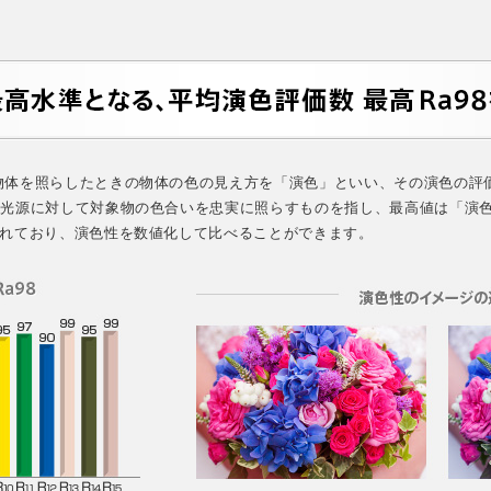
が物体を照らしたときの物体の色の見え方を「演色」といい、その演色の評
準光源に対して対象物の色合いを忠実に照らすものを指し、最高値は「演色
られており、演色性を数値化して比べることができます。