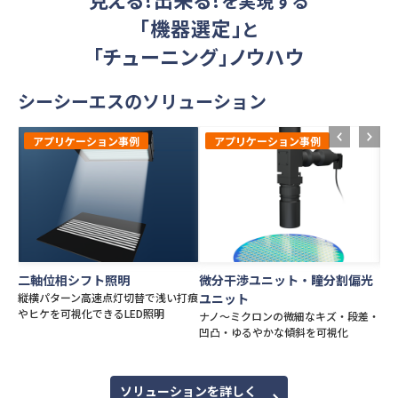
を実現する
「機器選定」
と
「チューニング」ノウハウ
シーシーエスのソリューション
アプリケーション事例
アプリケーション事例
二軸位相シフト照明
微分干渉ユニット・瞳分割偏光
透
縦横パターン⾼速点灯切替で浅い打痕
ユニット
可
やヒケを可視化できるLED照明
理
ナノ〜ミクロンの微細なキズ・段差・
凹凸・ゆるやかな傾斜を可視化
ソリューションを詳しく