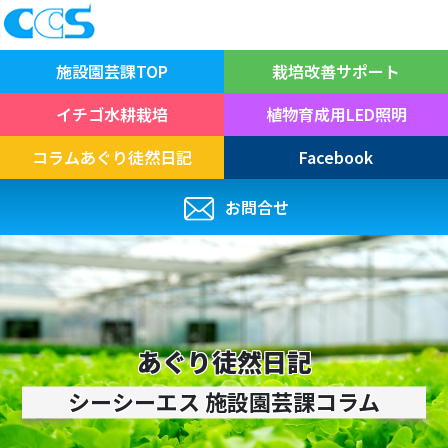
施設園芸課
TOP
栽培改善
サポート
イチゴ
水耕栽培
植物育成用
LED照明
コラム
あぐり徒然日記
Facebook
お問合せ
あぐり徒然日記
シーシーエス 施設園芸課コラム