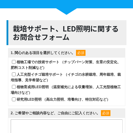
栽培サポート、LED照明に関する
お問合せフォーム
1
. 関心のある項目を選択してください。
必須
植物工場での技術サポート （チップバーン対策、生育の安定化、
肥料コスト削減など）
人工光型イチゴ栽培サポート （イチゴの水耕栽培、周年栽培、栽
培指導、見学希望など）
植物育成用LED照明 （温室補光による収量増加、人工光型植物工
場向けなど）
研究用LED照明 （高出力照明、培養向け、特注対応など）
2
. ご希望やご相談内容など、ご自由にご記入ください。
必須