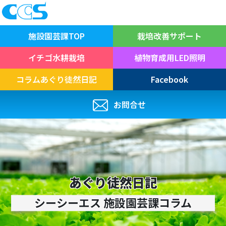
施設園芸課
TOP
栽培改善
サポート
イチゴ
水耕栽培
植物育成用
LED照明
コラム
あぐり徒然日記
Facebook
お問合せ
あぐり徒然日記
シーシーエス 施設園芸課コラム