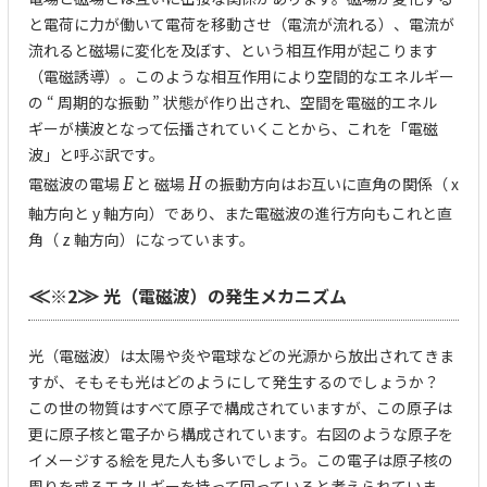
と電荷に力が働いて電荷を移動させ（電流が流れる）、電流が
流れると磁場に変化を及ぼす、という相互作用が起こります
（電磁誘導）。このような相互作用により空間的なエネルギー
の “ 周期的な振動 ” 状態が作り出され、空間を電磁的エネル
ギーが横波となって伝播されていくことから、これを「電磁
波」と呼ぶ訳です。
電磁波の電場
E
と 磁場
H
の振動方向はお互いに直角の関係（ x
軸方向と y 軸方向）であり、また電磁波の進行方向もこれと直
角（ z 軸方向）になっています。
※2
光（電磁波）の発生メカニズム
≪
≫
光（電磁波）は太陽や炎や電球などの光源から放出されてきま
すが、そもそも光はどのようにして発生するのでしょうか？
この世の物質はすべて原子で構成されていますが、この原子は
更に原子核と電子から構成されています。右図のような原子を
イメージする絵を見た人も多いでしょう。この電子は原子核の
周りを或るエネルギーを持って回っていると考えられていま