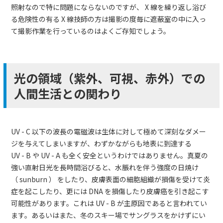
照射なので特に問題にならないのですが、 X 線を繰り返し浴び
る危険性の有る X 線技師の方は撮影の度毎に遮蔽室の中に入っ
て撮影作業を行っているのはよくご存知でしょう。
光の領域（紫外、可視、赤外）での
人間生活との関わり
UV - C 以下の波長の電磁波は生体に対して極めて深刻なダメー
ジを与えてしまいますが、わずかながらも地表に到達する
UV - B や UV - A も全く安全というわけではありません。真夏の
強い直射日光を長時間浴びると、水脹れを伴う強度の日焼け
（ sunburn ） をしたり、皮膚表面の細胞組織が損傷を受けて炎
症を起こしたり、更には DNA を損傷したり皮膚癌を引き起こす
可能性があります。これは UV - B が主原因であると言われてい
ます。あるいはまた、冬のスキー場でサングラスをかけずにい