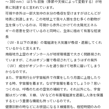
～ 380 nm ） は 5 ％ 前後（季節や天候によって変動する）が地
表に到達すると言われています。
可視や赤外は一部大気中の水分の吸収を受けますがほとんどが
地表に到達します。この地球上で我々人類を含む多くの動物が
生を保っているのは、可視から赤外にかけての太陽光エネル
ギーの恩恵を受けているのと同時に、生体に極めて有害な短波
長
（ UV - B 以下の波長）の電磁波を大気層が吸収・遮蔽してくれ
ているからと言えます。
南極地方上空のオゾンホールが地球環境面で大きく問題視され
ていますが、これはオゾン層で吸収されてしまうはずの紫外
（ UV ） 成分がオゾンホールを通り抜けて地表に届いてしまう
からなのです。
また、宇宙飛行士が宇宙船外で作業をしたり月面に上陸したり
する時、宇宙服を着ます。なぜ宇宙服を着るでしょうか？思い
つくのは、呼吸のための空気の補給です。それ以外にも、宇宙
服はガンマ線、 X 線、 UV などの有害電磁波を遮蔽し人体を保護
するという重要な機能も持っているのです。
健康診断の時などにお世話になる X 線撮影も、極短時間のみの