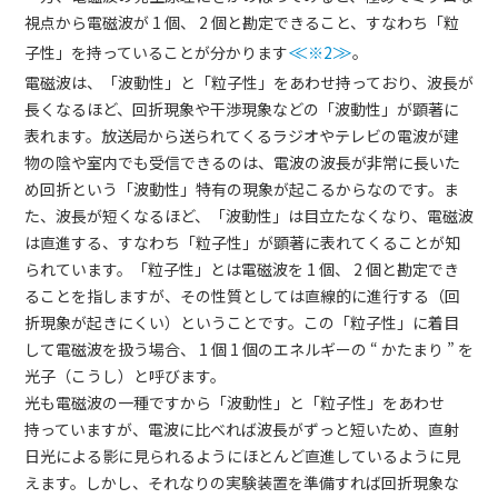
視点から電磁波が 1 個、 2 個と勘定できること、すなわち「粒
子性」を持っていることが分かります
≪
※2
≫
。
電磁波は、「波動性」と「粒子性」をあわせ持っており、波長が
長くなるほど、回折現象や干渉現象などの「波動性」が顕著に
表れます。放送局から送られてくるラジオやテレビの電波が建
物の陰や室内でも受信できるのは、電波の波長が非常に長いた
め回折という「波動性」特有の現象が起こるからなのです。ま
た、波長が短くなるほど、「波動性」は目立たなくなり、電磁波
は直進する、すなわち「粒子性」が顕著に表れてくることが知
られています。「粒子性」とは電磁波を 1 個、 2 個と勘定でき
ることを指しますが、その性質としては直線的に進行する（回
折現象が起きにくい）ということです。この「粒子性」に着目
して電磁波を扱う場合、 1 個 1 個のエネルギーの “ かたまり ” を
光子（こうし）
と呼びます。
光も電磁波の一種ですから「波動性」と「粒子性」をあわせ
持っていますが、電波に比べれば波長がずっと短いため、直射
日光による影に見られるようにほとんど直進しているように見
えます。しかし、それなりの実験装置を準備すれば回折現象な