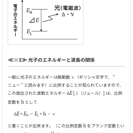
※3
光子のエネルギーと波長の関係
≪
≫
一般に光子のエネルギーは振動数
ν
（ギリシャ文字で、 “
ニュー ” と読みます）に比例することが知られていますので、
この放出された波動エネルギー Δ
E
[ J （ジュール）] は、比例
定数を
h
として
Δ
E
=
E
－
E
=
h
・
ν
H
L
と書くことが出来ます。（この比例定数
h
をプランク定数とい
-34