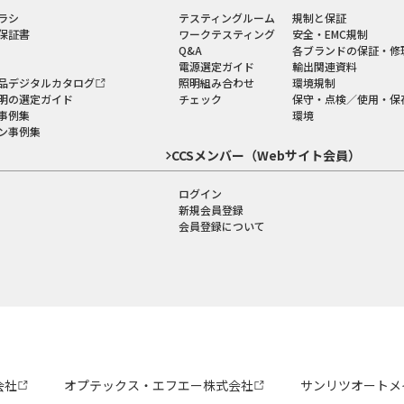
ラシ
テスティングルーム
規制と保証
保証書
ワークテスティング
安全・EMC規制
Q&A
各ブランドの保証・修
電源選定ガイド
輸出関連資料
品デジタルカタログ
照明組み合わせ
環境規制
明の選定ガイド
チェック
保守・点検／使用・保
事例集
環境
ン事例集
CCSメンバー（Webサイト会員）
ログイン
新規会員登録
会員登録について
会社
オプテックス・エフエー株式会社
サンリツオートメ