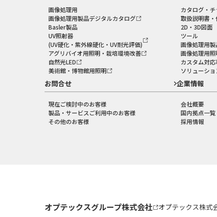
画像処理用
カタログ・チ
画像処理用製品デジタルカタログ
取扱説明書・
Basler製品
2D・3D図面
UV照射器
ツール
(UV硬化・紫外線硬化・UV耐光評価)
画像処理用製
アグリバイオ用照明・栽培環境改善
画像処理用照
自然光LED
カスタム対応
美術館・博物館用照明
ソリューショ
お問合せ
企業情報
現在ご検討中のお客様
会社概要
製品・サービスご利用中のお客様
国内拠点一覧
その他のお客様
採用情報
オプテックスグループ株式会社
オプテックス株式