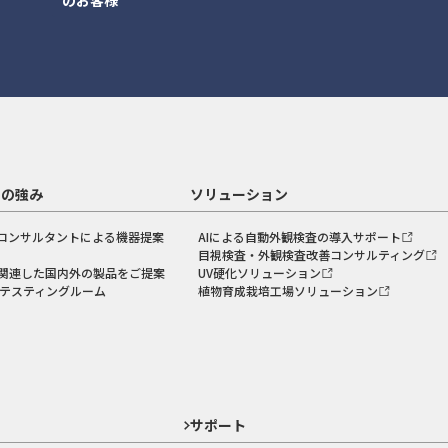
のお客様
スの強み
ソリューション
コンサルタントによる機器提案
AIによる自動外観検査の導入サポート
目視検査・外観検査改善コンサルティング
関連した国内外の製品をご提案
UV硬化ソリューション
のテスティングルーム
植物育成栽培工場ソリューション
ド
サポート