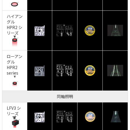
ハイアン
グル
HPR2 シ
リーズ
ローアン
グル
HPR2
series
同軸照明
LFV3 シ
リーズ