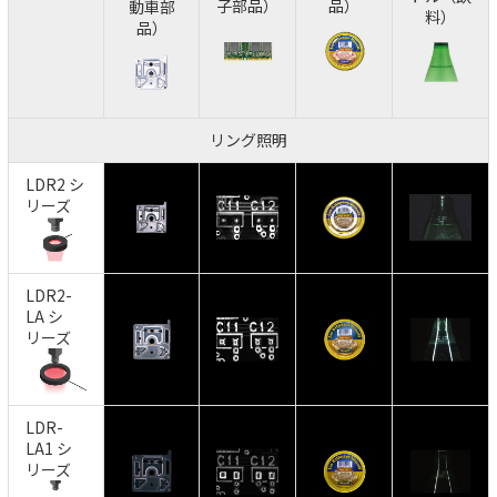
子部品）
品）
動車部
料）
品）
リング照明
LDR2 シ
リーズ
LDR2-
LA シ
リーズ
LDR-
LA1 シ
リーズ