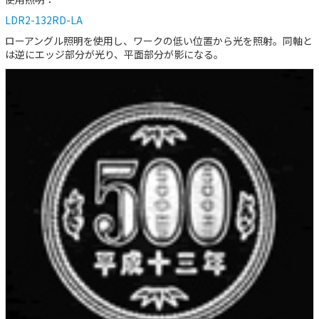
LDR2-132RD-LA
ローアングル照明を使用し、ワークの低い位置から光を照射。同軸と
は逆にエッジ部分が光り、平面部分が影になる。