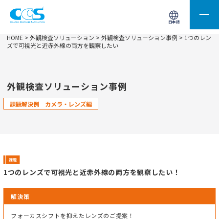
画像処理用の製品検索
サイト内検索(Enterで実行)
日本語
HOME
>
外観検査ソリューション
>
外観検査ソリューション事例
> 1つのレン
ズで可視光と近赤外線の両方を観察したい
外観検査ソリューション事例
課題解決例 カメラ・レンズ編
1つのレンズで可視光と近赤外線の両方を観察したい！
解決策
フォーカスシフトを抑えたレンズ
のご提案！