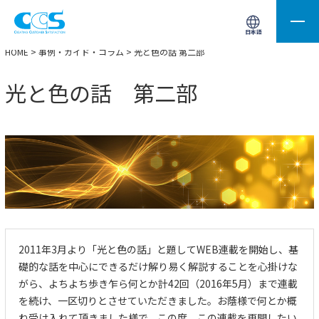
画像処理用の製品検索
サイト内検索(Enterで実行)
日本語
HOME
>
事例・ガイド・コラム
> 光と色の話 第二部
光と色の話 第二部
2011年3月より「光と色の話」と題してWEB連載を開始し、基
礎的な話を中心にできるだけ解り易く解説することを心掛けな
がら、よちよち歩き乍ら何とか計42回（2016年5月）まで連載
を続け、一区切りとさせていただきました。お蔭様で何とか概
ね受け入れて頂きました様で、この度、この連載を再開したい