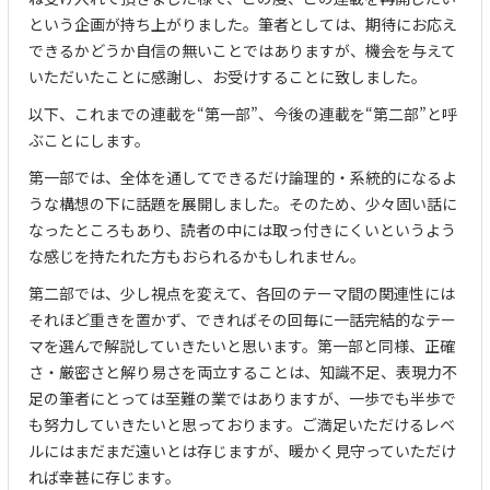
という企画が持ち上がりました。筆者としては、期待にお応え
できるかどうか自信の無いことではありますが、機会を与えて
いただいたことに感謝し、お受けすることに致しました。
以下、これまでの連載を“第一部”、今後の連載を“第二部”と呼
ぶことにします。
第一部では、全体を通してできるだけ論理的・系統的になるよ
うな構想の下に話題を展開しました。そのため、少々固い話に
なったところもあり、読者の中には取っ付きにくいというよう
な感じを持たれた方もおられるかもしれません。
第二部では、少し視点を変えて、各回のテーマ間の関連性には
それほど重きを置かず、できればその回毎に一話完結的なテー
マを選んで解説していきたいと思います。第一部と同様、正確
さ・厳密さと解り易さを両立することは、知識不足、表現力不
足の筆者にとっては至難の業ではありますが、一歩でも半歩で
も努力していきたいと思っております。ご満足いただけるレベ
ルにはまだまだ遠いとは存じますが、暖かく見守っていただけ
れば幸甚に存じます。