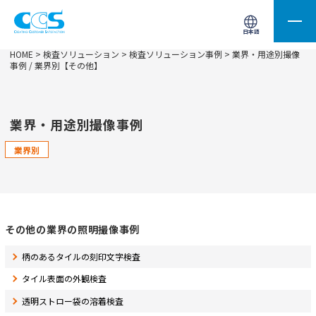
画像処理用の製品検索
サイト内検索(Enterで実行)
日本語
HOME
>
検査ソリューション
>
検査ソリューション事例
> 業界・用途別撮像
事例 / 業界別【その他】
業界・用途別撮像事例
業界別
その他の業界の照明撮像事例
柄のあるタイルの刻印文字検査
タイル表面の外観検査
透明ストロー袋の溶着検査