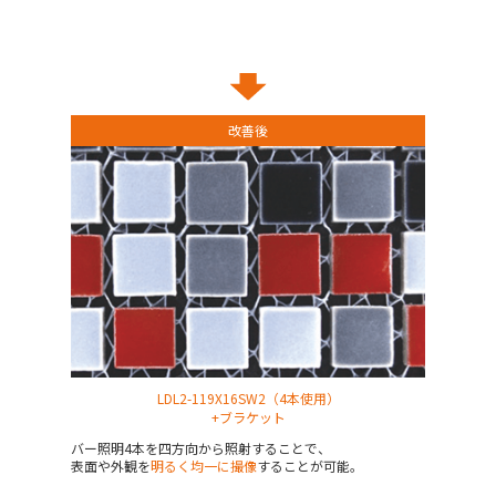
改善後
LDL2-119X16SW2（4本使用）
+ブラケット
バー照明4本を四方向から照射することで、
表面や外観を
明るく均一に撮像
することが可能。