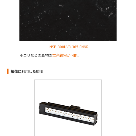
LNSP-300UV3-365-FNNR
ホコリなどの異物の
蛍光観察が可能
。
撮像に利用した照明