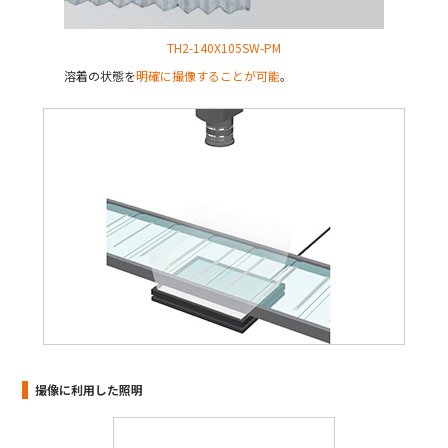
TH2-140X105SW-PM
溶着の状態を
明確に撮像することが可能
。
撮像に利用した照明