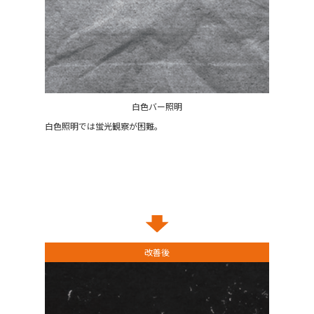
白色バー照明
白色照明では蛍光観察が困難。
改善後