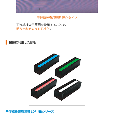
干渉縞検査用照明 混色タイプ
干渉縞検査用照明を使用することで、
貼り合わせムラを可視化
。
撮像に利用した照明
干渉縞検査用照明 LDF-NBシリーズ