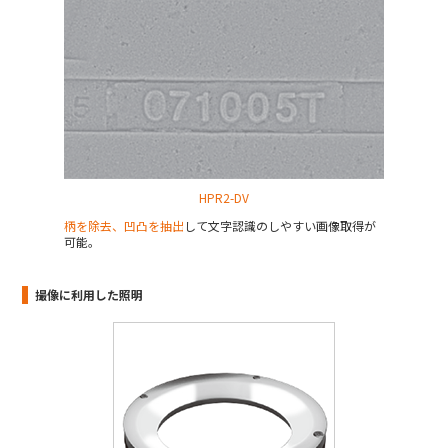
HPR2-DV
柄を除去、凹凸を抽出
して文字認識のしやすい画像取得が
可能。
撮像に利用した照明