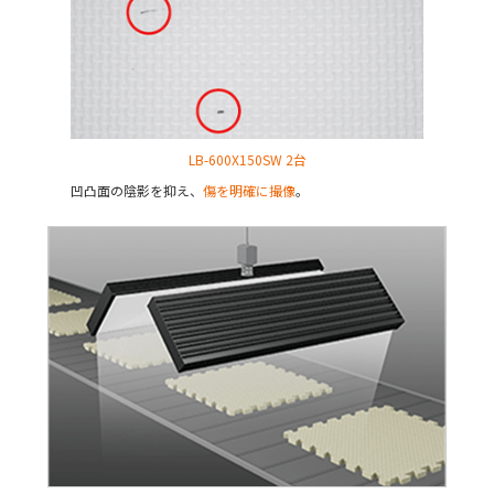
LB-600X150SW 2台
凹凸面の陰影を抑え、
傷を明確に撮像
。