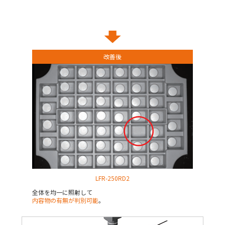
改善後
LFR-250RD2
全体を均一に照射して
内容物の有無が判別可能
。