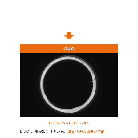
改善後
HLDR-IP67-100UV2-365
糊のみが蛍光散乱するため、
塗布状況の撮像が可能
。