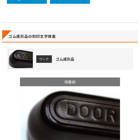
ゴム成形品の刻印文字検査
ゴム成形品
ワーク
改善前