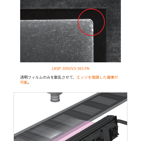
LNSP-300UV3-365-FN
透明フィルムのみを散乱させて、
エッジを強調した撮像が
可能
。