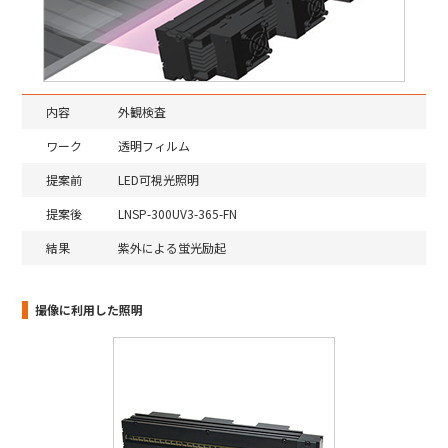
内容
外観検査
ワーク
透明フィルム
提案前
LED可視光照明
提案後
LNSP-300UV3-365-FN
結果
紫外による蛍光励起
撮像に利用した照明