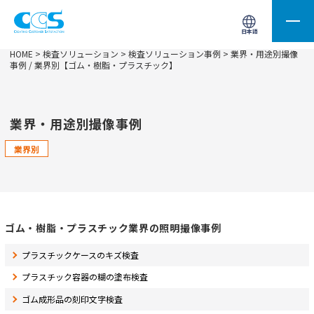
画像処理用の製品検索
サイト内検索(Enterで実行)
日本語
HOME
>
検査ソリューション
>
検査ソリューション事例
> 業界・用途別撮像
事例 / 業界別【ゴム・樹脂・プラスチック】
業界・用途別撮像事例
業界別
ゴム・樹脂・プラスチック業界の照明撮像事例
プラスチックケースのキズ検査
プラスチック容器の糊の塗布検査
ゴム成形品の刻印文字検査