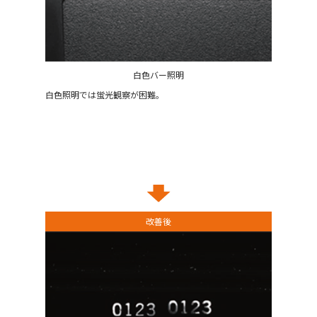
白色バー照明
白色照明では蛍光観察が困難。
改善後