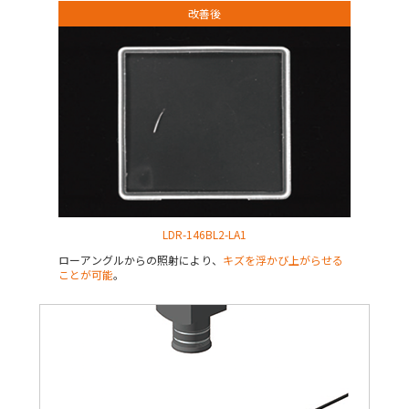
改善後
LDR-146BL2-LA1
ローアングルからの照射により、
キズを浮かび上がらせる
ことが可能
。