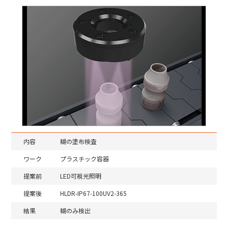
内容
糊の塗布検査
ワーク
プラスチック容器
提案前
LED可視光照明
提案後
HLDR-IP67-100UV2-365
結果
糊のみ検出