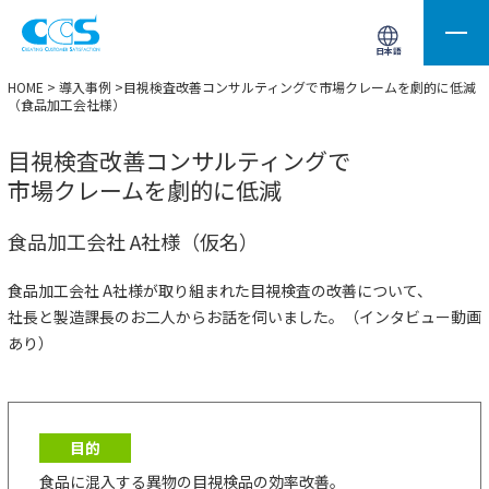
画像処理用の製品検索
サイト内検索(Enterで実行)
日本語
HOME
>
導入事例
>目視検査改善コンサルティングで市場クレームを劇的に低減
（食品加工会社様）
目視検査改善コンサルティングで
市場クレームを劇的に低減
食品加工会社 A社様（仮名）
食品加工会社 A社様が取り組まれた目視検査の改善について、
社長と製造課長のお二人からお話を伺いました。（インタビュー動画
あり）
目的
食品に混入する異物の目視検品の効率改善。