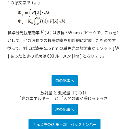
“ の頭文字です。）
標準分光視感効率
V
(
λ
) は波長 555 nm がピークで、これを1
として、他の波長での視感効率を相対的に定義したものです。
従って、例えば波長 555 nm の単色光の放射束が 1 ワット [
W
] あったときの光束は 683 ルーメン [ lm ] となります。
前の記事へ
放射量 と 測光量（その1）
「光のエネルギー」 と 「人間の眼が感じる明るさ」
次の記事へ
「光と色の話 第一部」バックナンバー