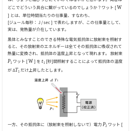
どこでどういう具合に繋がっているのでしょうか？ワット [
W
] とは、単位時間当たりの仕事量、すなわち、
[ジュール毎秒： J / sec ] で表わしますが、この仕事量として、
実は、発熱量が介在しています。
黒体とみなすことのできる特殊な電気抵抗体に放射束を照射す
ると、その放射束のエネルギーは全てその抵抗体に吸収されて
熱量に変換され、抵抗体の温度上昇となって現れます。 放射束
P
ワット [
W
] を
t
[秒]間照射することによって抵抗体の温度
1
1
が Δ
T
だけ上昇したとします。
1
一方、その抵抗体に（放射束を照射しないで）電力
P
ワット [
2