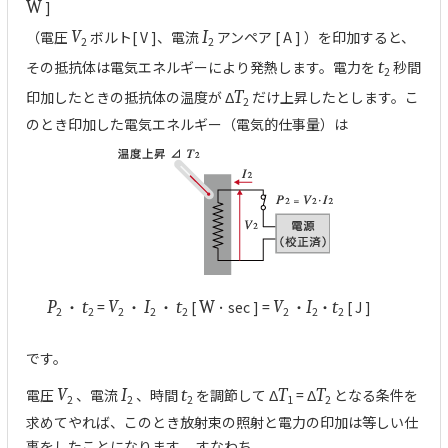
W
]
（電圧
V
ボルト[ V ]、電流
I
アンペア [ A ] ）を印加すると、
2
2
その抵抗体は電気エネルギーにより発熱します。電力を
t
秒間
2
印加したときの抵抗体の温度が Δ
T
だけ上昇したとします。こ
2
のとき印加した電気エネルギー（電気的仕事量）は
P
・
t
=
V
・
I
・
t
[
W
･ sec ] =
V
・
I
・
t
[ J ]
2
2
2
2
2
2
2
2
です。
電圧
V
、電流
I
、時間
t
を調節して Δ
T
= Δ
T
となる条件を
2
2
2
1
2
求めてやれば、このとき放射束の照射と電力の印加は等しい仕
事をしたことになります。 すなわち