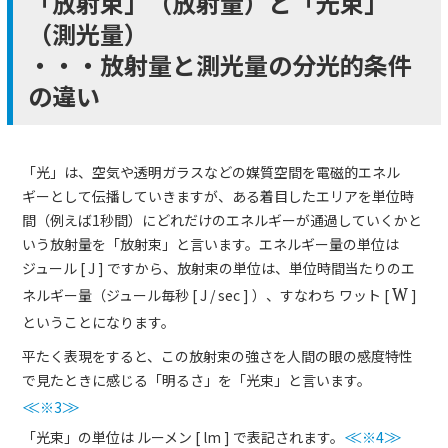
「放射束」（放射量）と「光束」
（測光量）
・・・放射量と測光量の分光的条件
の違い
「光」は、空気や透明ガラスなどの媒質空間を電磁的エネル
ギーとして伝播していきますが、ある着目したエリアを単位時
間（例えば1秒間）にどれだけのエネルギーが通過していくかと
いう放射量を「放射束」と言います。エネルギー量の単位は
ジュール [ J ] ですから、放射束の単位は、単位時間当たりのエ
ネルギー量（ジュール毎秒 [ J / sec ] ）、すなわち ワット [
W
]
ということになります。
平たく表現をすると、この放射束の強さを人間の眼の感度特性
で見たときに感じる「明るさ」を「光束」と言います。
≪
※3
≫
「光束」の単位は ルーメン [ lm ] で表記されます。
≪
※4
≫