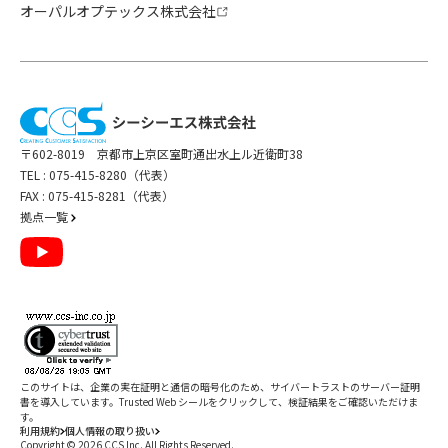
オーパルオプテックス株式会社
〒602-8019 京都市上京区室町通出水上ル近衛町38
TEL :
075-415-8280（代表）
FAX : 075-415-8281（代表）
拠点一覧
このサイトは、企業の実在証明と通信の暗号化のため、サイバートラストの
サーバー証明
書
を導入しています。Trusted Web シールをクリックして、検証結果をご確認いただけま
す。
利用規約
個人情報の取り扱い
Copyright ©
2026
CCS Inc. All Rights Reserved.