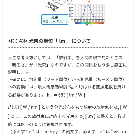
※4
光束の単位「 lm 」について
≪
≫
大きな考え方としては、「放射束」を人間の眼で見たときの
「明るさ」が「光束」なのですが、この関係をもう少し厳密に
説明します。
正確には、放射量（ワット単位）から測光量（ルーメン単位）
への変換には、最大視感効果度 K
と呼ばれる変換定数を掛け
m
る必要があります。 K
＝ 683 [ lm /
W
]
m
P
(
λ
) [
W
/ nm ] という分光分布をもつ放射の放射束を
φ
[
W
e
] とし、この放射束に対応する光束を
φ
[ lm ] と書くと、数式
v
的には以下のように表現されます。
（添え字 “ e ” は ” energy “ の頭文字、添え字 ” v ” は ” vision