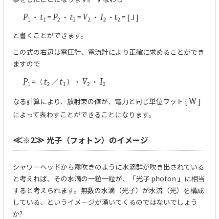
P
・
t
=
P
・
t
=
V
・
I
・
t
= [ J ]
1
1
2
2
2
2
2
と書くことができます。
この式の右辺は電圧計、電流計により正確に求めることができ
ますので
P
=（
t
／
t
）・
V
・
I
1
2
1
2
2
なる計算により、放射束の値が、電力と同じ単位ワット [
W
]
によって表わすことができることになります。
※2
光子（フォトン）のイメージ
≪
≫
シャワーヘッドから霧吹きのように水滴群が吹き出されている
と考えれば、その水滴の一粒一粒が、「光子 photon 」に相当
すると考えられます。無数の水滴（光子）が水流（光）を構成
している、というイメージが湧いてくるのではないでしょう
か?