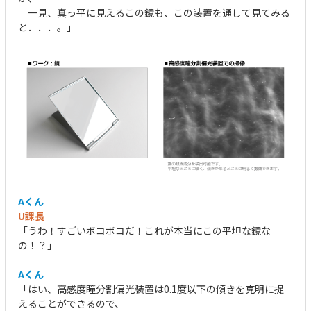
一見、真っ平に見えるこの鏡も、この装置を通して見てみる
と．．．。」
Aくん
U課長
「うわ！すごいボコボコだ！これが本当にこの平坦な鏡な
の！？」
Aくん
「はい、高感度瞳分割偏光装置は0.1度以下の傾きを克明に捉
えることができるので、