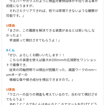
ウエハーやガラスのように検査対象物自体が平坦である事が
前提になりますが、
それさえクリアできれば、他では実現できないような観察が
可能です。」
U課長
「まさか、この難題を解決できる装置があるとは思いもしな
かったよ！
早速戻って検討させてもらうよ！」
Aくん
「ぜひ、よろしくお願いいたします！！
こちらの装置を使えば最大Φ100mmの広視野をワンショッ
トで撮像でき、
従来の同軸照明では検出が困難だった、鏡面ワークのnm～
umオーダーの
微細な傷や傾き成分を検出できますので。」
U課長
「ウエハーの反りの検査も考えているので、合わせて検討させ
てもらうよ！
あれ？ところでBくんはあんなところでマットを広げてどう