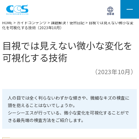
画像処理用の製品検索
サイト内検索(Enterで実行)
日本語
HOME
>
ガイドコンテンツ
>
課題解決！徒然日記
> 目視では見えない微小な変
化を可視化する技術（2023年10月）
目視では見えない微小な変化を
可視化する技術
（2023年10月）
人の目では全く判らないわずかな傾きや、微細なキズの検査に
頭を抱えることはないでしょうか。
シーシーエスが行っている、微小な変化を可視化することがで
きる最先端の検査方法をご紹介します。