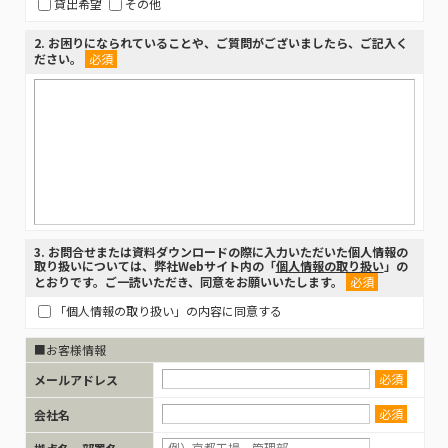
貸出希望
その他
2
. お困りになられていることや、ご質問がございましたら、ご記入く
109271
a2A2448-210cc
カラー
IMX5
108415
a2A2840-14gcBAS
カラー
109474
a2A2048-114umBAS
モノクロ
ださい。
必須
109577
a2A5060-35cm
モノクロ
E252
108418
a2A2448-23gmBAS
モノクロ
109475
a2A2048-114ucBAS
カラー
109578
a2A5060-35cc
カラー
E252
108419
a2A2448-23gcBAS
カラー
109476
a2A2048-114umPRO
モノクロ
108422
a2A4096-9gmPRO
モノクロ
109477
a2A2048-114ucPRO
カラー
3
. お問合せまたは資料ダウンロードの際に入力いただいた個人情報の
取り扱いについては、弊社Webサイト内の「
個人情報の取り扱い
」の
とおりです。ご一読いただき、同意をお願いいたします。
必須
108423
a2A4096-9gcPRO
カラー
109482
a2A5060-15umBAS
モノクロ
「個人情報の取り扱い」の内容に同意する
■お客様情報
108426
a2A2840-14gmPRO
モノクロ
109483
a2A5060-15ucBAS
カラー
必須
メールアドレス
108427
a2A2840-14gcPRO
カラー
109488
a2A3536-31umBAS
モノクロ
必須
会社名