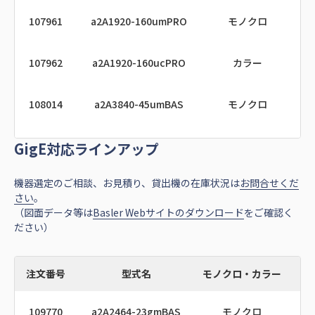
107961
a2A1920-160umPRO
モノクロ
107962
a2A1920-160ucPRO
カラー
108014
a2A3840-45umBAS
モノクロ
GigE対応ラインアップ
108015
a2A3840-45ucBAS
カラー
機器選定のご相談、お見積り、貸出機の在庫状況は
お問合せくだ
108028
a2A2590-60umBAS
モノクロ
I
さい
。
（図面データ等は
Basler Webサイトのダウンロード
をご確認く
ださい）
108029
a2A2590-60ucBAS
カラー
I
108115
a2A5328-15umBAS
モノクロ
注文番号
型式名
モノクロ・カラー
109770
a2A2464-23gmBAS
モノクロ
108116
a2A5328-15ucBAS
カラー