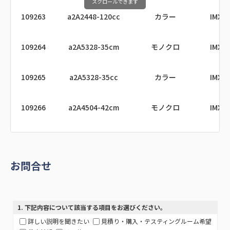
スクロールできます
109263
a2A2448-120cc
カラー
IMX5
109238
a2A2840-67g5mUV
モノクロ
108361
a2A4200-12gcPRO
カラー
GM
108424
a2A2840-48umPRO
モノクロ
109264
a2A5328-35cm
モノクロ
IMX5
109478
a2A2048-114g5mBAS
モノクロ
108366
a2A2600-20gmBAS
モノクロ
GM
108425
a2A2840-48ucPRO
カラー
109265
a2A5328-35cc
カラー
IMX5
109479
a2A2048-114g5cBAS
カラー
108367
a2A2600-20gcBAS
カラー
GM
108428
a2A2448-75umPRO
モノクロ
109266
a2A4504-42cm
モノクロ
IMX5
109486
a2A5060-21g5mBAS
モノクロ
108368
a2A2600-20gmPRO
モノクロ
GM
108429
a2A2448-75ucPRO
カラー
109267
a2A4504-42cc
カラー
IMX5
109487
a2A5060-21g5cBAS
カラー
108369
a2A2600-20gcPRO
カラー
GM
108456
a2A4508-20umBAS
モノクロ
G
お問合せ
109268
a2A5320-52cm
モノクロ
IMX5
109496
a2A3536-42g5mBAS
モノクロ
108410
a2A4096-9gmBAS
モノクロ
108457
a2A4508-20ucBAS
カラー
G
109269
a2A5320-52cc
カラー
IMX5
109497
a2A3536-42g5cBAS
カラー
108411
a2A4096-9gcBAS
カラー
108458
a2A4508-20umPRO
モノクロ
G
1
. 下記内容について該当する項目をお選びください。
詳しい説明を聞きたい
見積り・購入・テスティングルーム希望
109270
a2A2448-210cm
モノクロ
IMX5
108414
a2A2840-14gmBAS
モノクロ
108459
a2A4508-20ucPRO
カラー
G