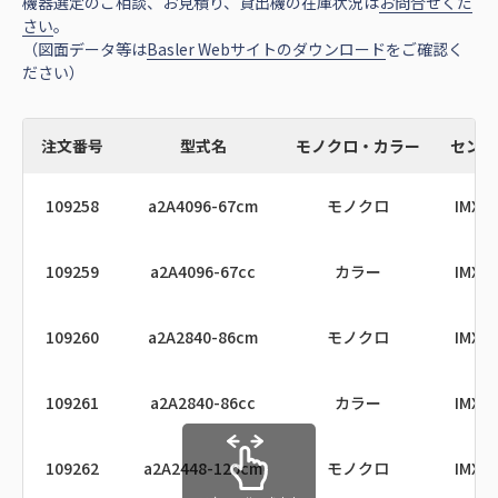
機器選定のご相談、お見積り、貸出機の在庫状況は
お問合せくだ
108633
a2A4504-27g5mBAS
モノクロ
108168
a2A4504-5gcPRO
カラー
108408
a2A4096-30umBAS
モノクロ
さい
。
（図面データ等は
Basler Webサイトのダウンロード
をご確認く
ださい）
108634
a2A4504-27g5cBAS
カラー
108173
a2A5320-7gmBAS
モノクロ
108409
a2A4096-30ucBAS
カラー
108635
a2A5320-34g5mBAS
モノクロ
108174
a2A5320-7gcBAS
カラー
108412
a2A2840-48umBAS
モノクロ
注文番号
型式名
モノクロ・カラー
センサ
109258
a2A4096-67cm
モノクロ
IMX5
108636
a2A5320-34g5cBAS
カラー
108177
a2A5320-7gmPRO
モノクロ
108413
a2A2840-48ucBAS
カラー
109259
a2A4096-67cc
カラー
IMX5
108908
a2A1920-165g5mBAS
モノクロ
108178
a2A5320-7gcPRO
カラー
108416
a2A2448-75umBAS
モノクロ
109260
a2A2840-86cm
モノクロ
IMX5
108909
a2A1920-165g5cBAS
カラー
108358
a2A4200-12gmBAS
モノクロ
GM
108417
a2A2448-75ucBAS
カラー
109261
a2A2840-86cc
カラー
IMX5
109234
a2A2440-98g5mBAS
モノクロ
108359
a2A4200-12gcBAS
カラー
GM
108420
a2A4096-30umPRO
モノクロ
109262
a2A2448-120cm
モノクロ
IMX5
109235
a2A2440-98g5cBAS
カラー
108360
a2A4200-12gmPRO
モノクロ
GM
108421
a2A4096-30ucPRO
カラー