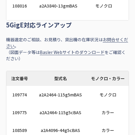
108016
a2A3840-13gmBAS
モノクロ
108162
a2A4504-18ucBAS
カラー
5GigE対応ラインアップ
108017
a2A3840-13gcBAS
カラー
108165
a2A4504-18umPRO
モノクロ
機器選定のご相談、お見積り、貸出機の在庫状況は
お問合せくだ
108030
a2A2590-22gmBAS
モノクロ
IM
108166
a2A4504-18ucPRO
カラー
さい
。
（図面データ等は
Basler Webサイトのダウンロード
をご確認く
ださい）
108031
a2A2590-22gcBAS
カラー
IM
108171
a2A5320-23umBAS
モノクロ
108117
a2A5328-4gmBAS
モノクロ
108172
a2A5320-23ucBAS
カラー
注文番号
型式名
モノクロ・カラー
109774
a2A2464-115g5mBAS
モノクロ
108118
a2A5328-4gcBAS
カラー
108175
a2A5320-23umPRO
モノクロ
109775
a2A2464-115g5cBAS
カラー
108121
a2A5328-4gmPRO
モノクロ
108176
a2A5320-23ucPRO
カラー
108589
a2A4096-44g5cBAS
カラー
108122
a2A5328-4gcPRO
カラー
108362
a2A4200-40umBAS
モノクロ
G