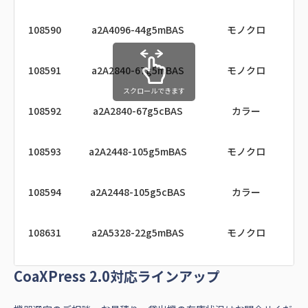
108590
a2A4096-44g5mBAS
モノクロ
108127
a2A3840-13gmPRO
モノクロ
108363
a2A4200-40ucBAS
カラー
G
108591
a2A2840-67g5mBAS
モノクロ
108128
a2A3840-13gcPRO
カラー
108364
a2A4200-40umPRO
モノクロ
G
スクロールできます
108592
a2A2840-67g5cBAS
カラー
108131
a2A2590-22gmPRO
モノクロ
IM
108365
a2A4200-40ucPRO
カラー
G
108593
a2A2448-105g5mBAS
モノクロ
108132
a2A2590-22gcPRO
カラー
IM
108370
a2A2600-64umBAS
モノクロ
G
108594
a2A2448-105g5cBAS
カラー
108163
a2A4504-5gmBAS
モノクロ
108371
a2A2600-64ucBAS
カラー
G
108631
a2A5328-22g5mBAS
モノクロ
108164
a2A4504-5gcBAS
カラー
108372
a2A2600-64umPRO
モノクロ
G
CoaXPress 2.0対応ラインアップ
108632
a2A5328-22g5cBAS
カラー
108167
a2A4504-5gmPRO
モノクロ
108373
a2A2600-64ucPRO
カラー
G