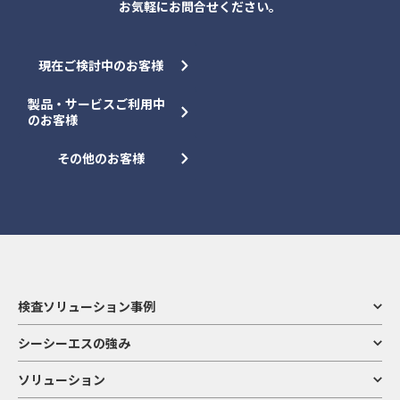
お気軽にお問合せください。
109472
a2A2048-37gmPRO
モノクロ
現在ご検討中のお客様
109473
a2A2048-37gcPRO
カラー
製品・サービスご利用中
のお客様
109484
a2A5060-4gmBAS
モノクロ
その他のお客様
109485
a2A5060-4gcBAS
カラー
109492
a2A3536-9gmBAS
モノクロ
109493
a2A3536-9gcBAS
カラー
検査ソリューション事例
シーシーエスの強み
109494
a2A3536-9gmPRO
モノクロ
ソリューション