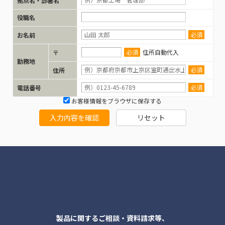
拠点名・部署名
108430
a2A2448-23gmPRO
モノクロ
109489
a2A3536-31ucBAS
カラー
役職名
必須
お名前
108431
a2A2448-23gcPRO
カラー
109490
a2A3536-31umPRO
モノクロ
必須
住所自動代入
〒
勤務地
108452
a2A4508-6gmBAS
モノクロ
GM
109491
a2A3536-31ucPRO
カラー
必須
住所
必須
電話番号
108453
a2A4508-6gcBAS
カラー
GM
お客様情報をブラウザに保存する
入力内容を確認
リセット
108454
a2A4508-6gmPRO
モノクロ
GM
108455
a2A4508-6gcPRO
カラー
GM
各種お問合せ
109470
a2A2048-37gmBAS
モノクロ
製品に関するご相談・資料請求等、
109471
a2A2048-37gcBAS
カラー