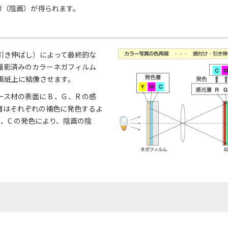
ネガ（陰画）が得られます。
引き伸ばし）によって最終的な
撮影済みのカラーネガフィルム
画紙上に結像させます。
の表面に B 、G 、R の感
層はそれぞれの補色に発色するよ
 、C の発色により、陰画の陰