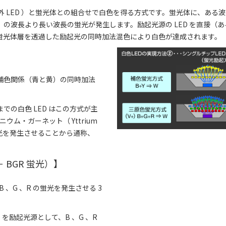
紫外 LED ）と蛍光体との組合せで白色を得る方式です。蛍光体に、ある
の波長より長い波長の蛍光が発生します。励起光源の LED を直接（あ
蛍光体層を透過した励起光の同時加法混色により白色が達成されます。
補色関係（青と黄）の同時加法
れまでの白色 LED はこの方式が主
ウム・ガーネット（ Yttrium
の蛍光を発生させることから通称、
 BGR 蛍光）】
 、G 、R の蛍光を発生させる 3
ED を励起光源として、B 、G 、R