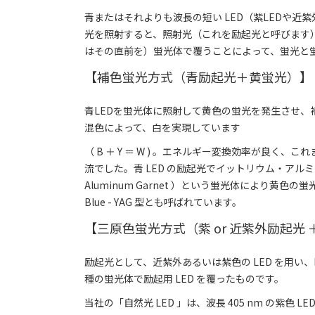
青またはそれよりも波長の短い LED（紫LEDや近
光を照射すると、照射光（これを励起光と呼びます）
はその直前を）蛍光体で覆うことによって、蛍光と
【補色蛍光方式（青励起光＋黄蛍光）】
青LEDを蛍光体に照射して黄色の蛍光を発生させ、
混色によって、白を実現しています
（ B ＋ Y ＝ W ) 。エネルギー変換効率が良く、こ
流でした。青 LED の励起光でイットリウム・アルミニ
Aluminum Garnet ）という蛍光体により黄色
Blue - YAG 型とも呼ばれています。
【三原色蛍光方式（紫 or 近紫外励起光 ＋
励起光として、近紫外あるいは紫色の LED を用い、B
種の蛍光体で励起用 LED を覆ったものです。
当社の「自然光 LED 」は、波長 405 nm の紫色 L