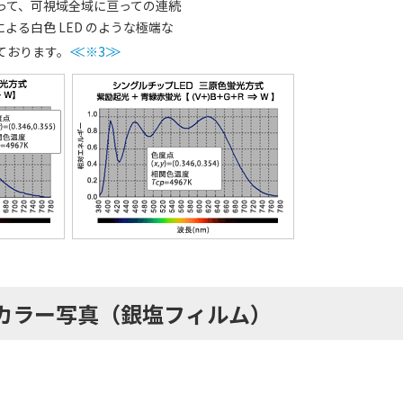
よって、可視域全域に亘っての連続
る白色 LED のような極端な
ております。
≪
※3
≫
カラー写真（銀塩フィルム）