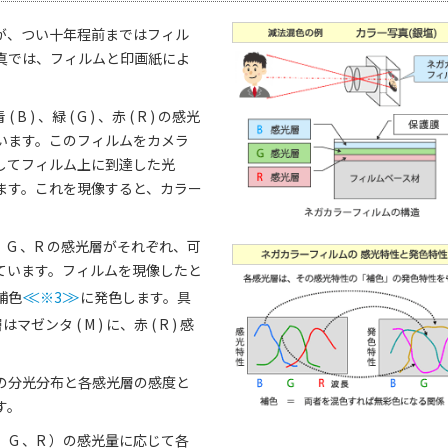
が、つい十年程前まではフィル
真では、フィルムと印画紙によ
緑 ( G ) 、赤 ( R ) の感光
ています。このフィルムをカメラ
してフィルム上に到達した光
ます。これを現像すると、カラー
G 、R の感光層がそれぞれ、可
ています。フィルムを現像したと
補色
≪
※3
≫
に発色します。具
はマゼンタ ( M ) に、赤 ( R ) 感
の分光分布と各感光層の感度と
す。
G 、R ）の感光量に応じて各