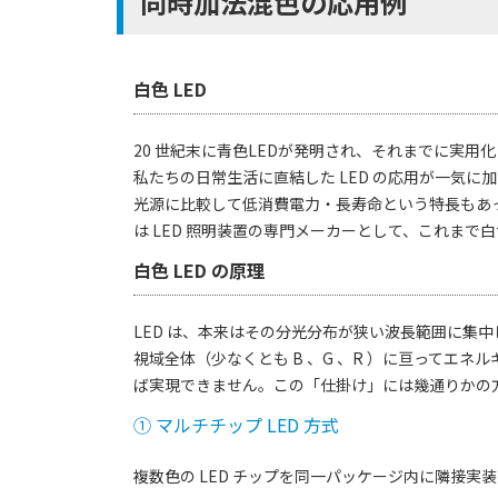
同時加法混色の応用例
白色 LED
20 世紀末に青色LEDが発明され、それまでに実用
私たちの日常生活に直結した LED の応用が一気に
光源に比較して低消費電力・長寿命という特長もあっ
は LED 照明装置の専門メーカーとして、これまで
白色 LED の原理
LED は、本来はその分光分布が狭い波長範囲に集
視域全体（少なくとも B 、G 、R ）に亘ってエ
ば実現できません。この「仕掛け」には幾通りかの
① マルチチップ LED 方式
複数色の LED チップを同一パッケージ内に隣接