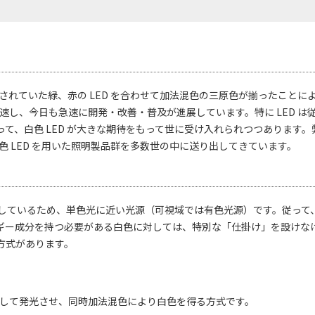
化されていた緑、赤の LED を合わせて加法混色の三原色が揃ったことに
加速し、今日も急速に開発・改善・普及が進展しています。特に LED は
て、白色 LED が大きな期待をもって世に受け入れられつつあります。
白色 LED を用いた照明製品群を多数世の中に送り出してきています。
中しているため、単色光に近い光源（可視域では有色光源）です。従って
ネルギー成分を持つ必要がある白色に対しては、特別な「仕掛け」を設けな
方式があります。
実装して発光させ、同時加法混色により白色を得る方式です。