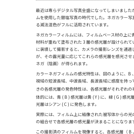
最近は専らデジタル写真全盛になってしまいました
ムを使用した銀塩写真の時代でした。ネガカラー写
る減法混色がフルに活用されています。
ネガカラーフィルムには、フィルムベース材の上に青 ( B ) 、
材料が重ねて塗布された 3 層の感光層が設けられ
に装填して撮影すると、カメラの撮影レンズを通過
が、その露光量に応じてこれらの感光層を感光させ
ネガ（陰画）が得られます。
カラーネガフィルムの感光特性は、図のように、B 、
視域の短波長域、中波長域、長波長域に感度を持っ
きの各感光層の発色特性は、各感光層がそれぞれの
体的には、青 ( B ) 感光層は黄 ( Y ) に、緑 ( G ) 感光層
光層はシアン ( C ) に発色します。
実際には、フィルム上に結像された被写体からの光
の組合せで各感光層の感光量が決まることになりま
この撮影済のフィルムを現像すると、各感光層（ B 、