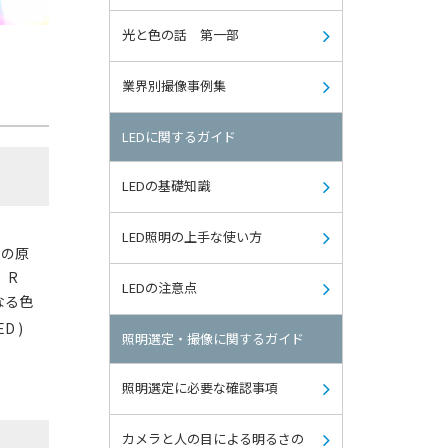
光と色の話 第一部
業界別撮像事例集
LEDに関するガイド
LEDの基礎知識
LED照明の上手な使い方
らの原
、R
LEDの注意点
なる色
 )
照明選定・撮像に関するガイド
照明選定に必要な確認事項
カメラと人の目による明るさの