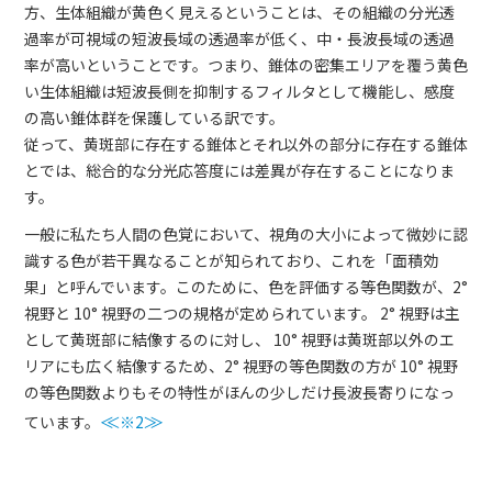
方、生体組織が黄色く見えるということは、その組織の分光透
過率が可視域の短波長域の透過率が低く、中・長波長域の透過
率が高いということです。つまり、錐体の密集エリアを覆う黄色
い生体組織は短波長側を抑制するフィルタとして機能し、感度
の高い錐体群を保護している訳です。
従って、黄斑部に存在する錐体とそれ以外の部分に存在する錐体
とでは、総合的な分光応答度には差異が存在することになりま
す。
一般に私たち人間の色覚において、視角の大小によって微妙に認
識する色が若干異なることが知られており、これを「面積効
果」と呼んでいます。このために、色を評価する等色関数が、2°
視野と 10° 視野の二つの規格が定められています。 2° 視野は主
として黄斑部に結像するのに対し、 10° 視野は黄斑部以外のエ
リアにも広く結像するため、2° 視野の等色関数の方が 10° 視野
の等色関数よりもその特性がほんの少しだけ長波長寄りになっ
ています。
≪
※2
≫