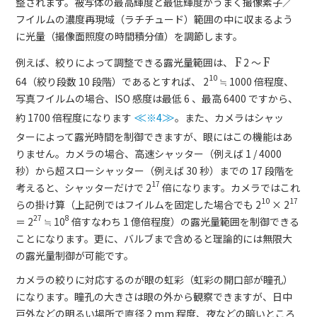
整されます。被写体の最高輝度と最低輝度がうまく撮像素子／
フイルムの濃度再現域（ラチチュード）範囲の中に収まるよう
に光量（撮像面照度の時間積分値）を調節します。
例えば、絞りによって調整できる露光量範囲は、
F
2 ～
F
10
64（絞り段数 10 段階）であるとすれば、 2
≒ 1000 倍程度、
写真フイルムの場合、ISO 感度は最低 6 、最高 6400 ですから、
約 1700 倍程度になります
≪
※4
≫
。また、カメラはシャッ
ターによって露光時間を制御できますが、眼にはこの機能はあ
りません。カメラの場合、高速シャッター（例えば 1 / 4000
秒）から超スローシャッター（例えば 30 秒）までの 17 段階を
17
考えると、シャッターだけで 2
倍になります。カメラではこれ
10
17
らの掛け算（上記例ではフイルムを固定した場合でも 2
× 2
27
8
＝ 2
≒ 10
倍すなわち 1 億倍程度）の露光量範囲を制御できる
ことになります。更に、バルブまで含めると理論的には無限大
の露光量制御が可能です。
カメラの絞りに対応するのが眼の虹彩（虹彩の開口部が瞳孔）
になります。瞳孔の大きさは眼の外から観察できますが、日中
戸外などの明るい場所で直径 2 mm 程度、夜などの暗いところ