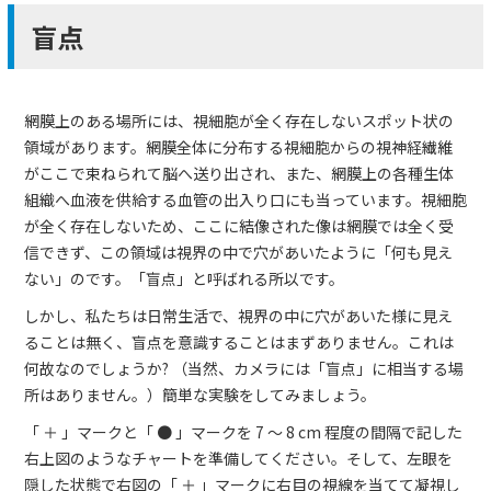
盲点
網膜上のある場所には、視細胞が全く存在しないスポット状の
領域があります。網膜全体に分布する視細胞からの視神経繊維
がここで束ねられて脳へ送り出され、また、網膜上の各種生体
組織へ血液を供給する血管の出入り口にも当っています。視細胞
が全く存在しないため、ここに結像された像は網膜では全く受
信できず、この領域は視界の中で穴があいたように「何も見え
ない」のです。「盲点」と呼ばれる所以です。
しかし、私たちは日常生活で、視界の中に穴があいた様に見え
ることは無く、盲点を意識することはまずありません。これは
何故なのでしょうか? （当然、カメラには「盲点」に相当する場
所はありません。）簡単な実験をしてみましょう。
「
＋
」マークと「 ● 」マークを 7 ～ 8 cm 程度の間隔で記した
右上図のようなチャートを準備してください。そして、左眼を
隠した状態で右図の「
＋
」マークに右目の視線を当てて凝視し