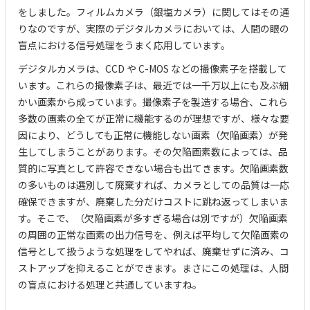
をしました。フィルムカメラ（銀塩カメラ）に関してはその通
りなのですが、実際のデジタルカメラにおいては、人間の眼の
盲点における信号処理をうまく応用しています。
デジタルカメラは、CCD や C-MOS などの撮像素子を搭載して
います。これらの撮像素子は、最近では一千万以上にも及ぶ細
かい画素から成っています。撮像素子を製造する場合、これら
多数の画素の全てが正常に機能するのが理想ですが、様々な要
因により、どうしても正常に機能しない画素（欠陥画素）が発
生してしまうことがあります。その欠陥画素数によっては、品
質的に写真として許容できない場合も出てきます。欠陥画素数
の多いものは選別して廃棄すれば、カメラとしての品質は一応
確保できますが、廃棄した分だけコストに跳ね返ってしまいま
す。そこで、（欠陥画素が多すぎる場合は別ですが）欠陥画素
の周囲の正常な画素の出力信号を、例えば平均して欠陥画素の
信号として扱うような処理をしてやれば、廃棄せずに済み、コ
ストアップを抑えることができます。まさにこの処理は、人間
の盲点における処理と共通していますね。