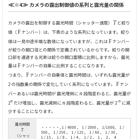
※4
カメラの露出制御値の系列と露光量の関係
≪
≫
カメラの露出を制御する露光時間（シャッター速度）
T
と絞り
値（
F
ナンバー）は、下表のような系列になっています。絞り
値は一見中途半端な数値になっていますが、これは
F
ナンバー
が絞りの開口径との関係で定義されているからです。絞りの開
口部を通過する光束は絞りの開口面積に比例しますから、露光
量は
F
ナンバーの自乗に比例することになります。
つまり、
F
ナンバーの自乗値と露光時間は、いずれも露光量が
2 の指数乗の関係で変化していく系列になっています。
F
ナン
バーあるいは露光時間が 露光増側に
n
段階変わると、露光量が
n
-
n
2
だけ増加し、露光減側に
n
段階変わると、露光量が 2
に減
少することになります。
露光時間
・・・・・, 1 / 4000 , 1 / 2000 , 1/1000, 1 /
T
500 , 1 / 250 , 1 / 125 , 1 / 60 , 1 / 30 ,
（シャッ
1 / 15 , 1 / 8 , 1 / 4 , 1 / 2 , 1 , 2 , 4