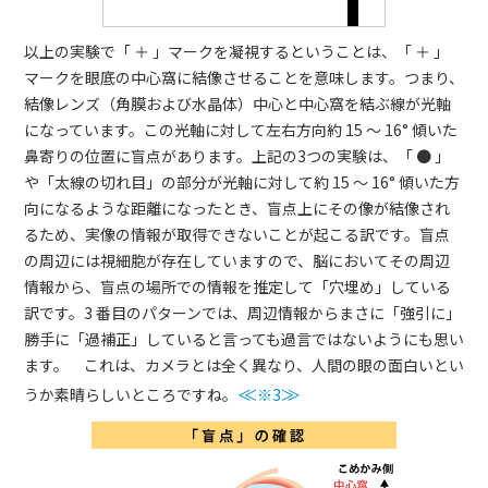
以上の実験で「
＋
」マークを凝視するということは、「
＋
」
マークを眼底の中心窩に結像させることを意味します。つまり、
結像レンズ（角膜および水晶体）中心と中心窩を結ぶ線が光軸
になっています。この光軸に対して左右方向約 15 ～ 16° 傾いた
鼻寄りの位置に盲点があります。上記の3つの実験は、「 ● 」
や「太線の切れ目」の部分が光軸に対して約 15 ～ 16° 傾いた方
向になるような距離になったとき、盲点上にその像が結像され
るため、実像の情報が取得できないことが起こる訳です。盲点
の周辺には視細胞が存在していますので、脳においてその周辺
情報から、盲点の場所での情報を推定して「穴埋め」している
訳です。3 番目のパターンでは、周辺情報からまさに「強引に」
勝手に「過補正」していると言っても過言ではないようにも思い
ます。 これは、カメラとは全く異なり、人間の眼の面白いとい
うか素晴らしいところですね。
≪
※3
≫