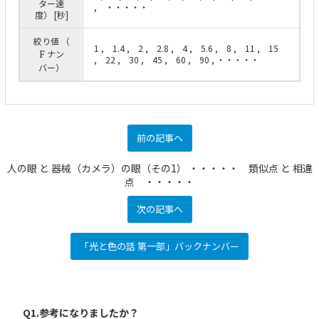
ター速
, ・・・・・
度） [秒]
絞り値 （
1 , 1.4 , 2 , 2.8 , 4 , 5.6 , 8 , 11 , 15
F
ナン
, 22 , 30 , 45 , 60 , 90 , ・・・・・
バー）
前の記事へ
人の眼 と 器械（カメラ）の眼（その1） ・・・・・ 類似点 と 相違
点 ・・・・・
次の記事へ
「光と色の話 第一部」バックナンバー
Q1.参考になりましたか？