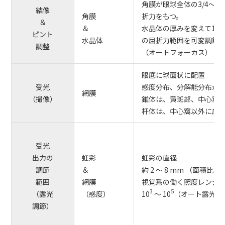
角膜が眼球全体の3/4～2/
結像
角膜
折力をもつ。
＆
＆
水晶体の厚みを変えて1/4～
ピント
水晶体
の屈折力範囲を可変調節
調整
（オートフォーカス）
眼底に球面状に配置
受光
感度分布、分解能分布が
網膜
（撮像）
錐体は、黄斑部、中心窩
杆体は、中心窩以外に広
受光
出力の
虹彩
虹彩の直径
調節
＆
約 2 ～ 8 mm （面積比 1 
範囲
網膜
視覚系の働く照度レンジ
3
5
（露光
（感度）
10
～ 10
（オート露光）
調節）