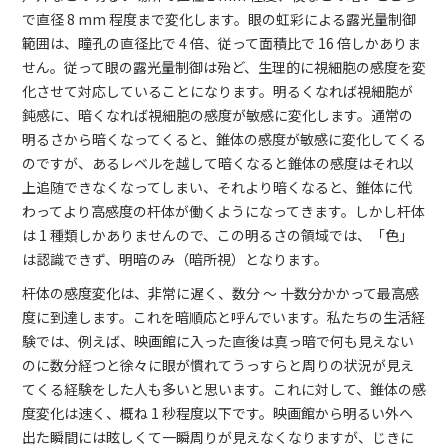
で直径 8 mm 程度まで変化します。眼の虹彩による露光量制御
範囲は、瞳孔の直径比で 4 倍、従って面積比で 16 倍しかありま
せん。従って眼の露光量制御は殆ど、生理的に視細胞の感度を変
化させて対応していることになります。明るくなれば視細胞が
鈍感に、暗くなれば視細胞の感度が敏感に変化します。通常の
明るさから暗くなってくると、錐体の感度が敏感に変化してくる
のですが、あるレベルを越して暗くなると錐体の感度はそれ以
上追随できなくなってしまい、それより暗くなると、錐体に代
わってより高感度の杆体が働くようになってきます。しかし杆体
は 1 種類しかありませんので、この明るさの領域では、「色」
は認識できず、明暗のみ（暗所視）となります。
杆体の感度変化は、非常に遅く、数分 ～ 十数分かかって最高感
度に到達します。これを暗順応と呼んでいます。私たちの生活経
験では、例えば、映画館に入った直後は真っ暗で何も見えない
のに数分経つと徐々に眼が慣れてうっすらと周りの状況が見え
てくる経験をした人も多いと思います。これに対して、錐体の感
度変化は速く、概ね 1 秒程度以下です。映画館から明るい外へ
出た瞬間には眩しくて一瞬周りが見えなくなりますが、じきに