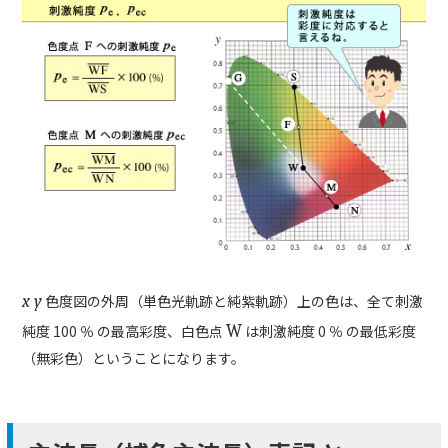
x y
色度図の外周（単色光軌跡と純紫軌跡）上の色は、全て刺激
純度 100 ％ の最高彩度、白色点
W
は刺激純度 0 ％ の最低彩度
（無彩色）ということになります。