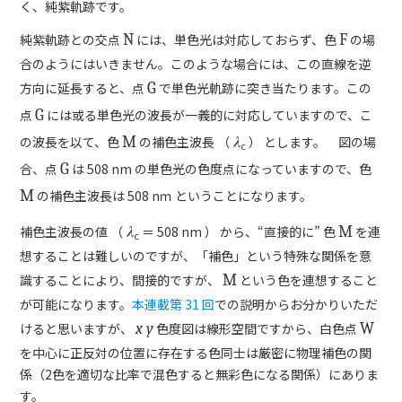
く、純紫軌跡です。
純紫軌跡との交点
N
には、単色光は対応しておらず、色
F
の場
合のようにはいきません。このような場合には、この直線を逆
方向に延長すると、点
G
で単色光軌跡に突き当たります。この
点
G
には或る単色光の波長が一義的に対応していますので、こ
の波長を以て、色
M
の補色主波長 （
λ
） とします。 図の場
c
合、点
G
は 508 nm の単色光の色度点になっていますので、色
M
の補色主波長は 508 nｍ ということになります。
補色主波長の値 （
λ
＝ 508 nm ） から、“直接的に” 色
M
を連
c
想することは難しいのですが、「補色」という特殊な関係を意
識することにより、間接的ですが、
M
という色を連想すること
が可能になります。
本連載第 31 回
での説明からお分かりいただ
けると思いますが、
x y
色度図は線形空間ですから、白色点
W
を中心に正反対の位置に存在する色同士は厳密に物理補色の関
係（2色を適切な比率で混色すると無彩色になる関係）にありま
す。