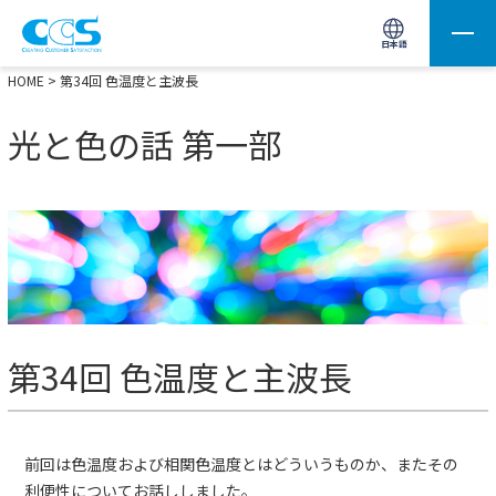
画像処理用の製品検索
サイト内検索(Enterで実行)
日本語
HOME
> 第34回 色温度と主波長
光と色の話 第一部
第34回 色温度と主波長
前回は色温度および相関色温度とはどういうものか、またその
利便性についてお話ししました。