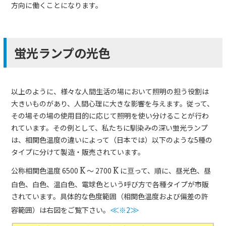
方向に働くことになります。
蛍光ランプの光色
以上のように、様々な人間生活の場において照明の担う役割は
大きいものがあり、人間心理に大きな影響を与えます。従って、
その場その場の使用目的に応じて照明を使い分けることが行わ
れています。その例として、私たちに馴染みの深い蛍光ランプ
は、相関色温度の違いによって（日本では）以下のような5種の
タイプに分けて製造・販売されています。
公称相関色温度 6500
K
～ 2700
K
に亘って、順に、昼光色、昼
白色、白色、温白色、電球色という呼び方で各種タイプが市販
されています。具体的な色度範囲（相関色温度および偏差の許
容範囲）は右図をご覧下さい。
≪
※2
≫