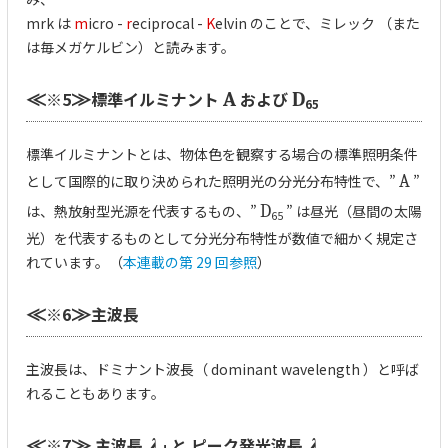
mrk は
m
icro -
r
eciprocal -
K
elvin のことで、ミレック （また
は毎メガケルビン）と読みます。
※5
標準イルミナント
および
≪
≫
A
D
65
標準イルミナントとは、物体色を観察する場合の標準照明条件
として国際的に取り決められた照明光の分光分布特性で、”
A
”
は、熱放射型光源を代表するもの、”
D
” は昼光（昼間の太陽
65
光）を代表するものとして分光分布特性が数値で細かく規定さ
れています。（
本連載の第 29 回参照
）
※6
主波長
≪
≫
主波長は、ドミナント波長（ dominant wavelength ）と呼ば
れることもあります。
※7
主波長
と ピーク発光波長
≪
≫
λ
λ