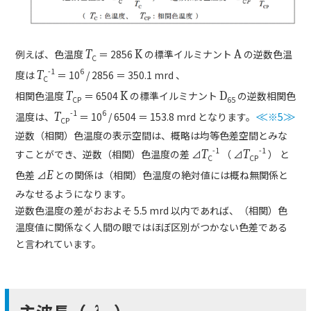
例えば、色温度
T
＝ 2856
K
の標準イルミナント
A
の逆数色温
C
-1
6
度は
T
＝ 10
/ 2856 ＝ 350.1 mrd 、
C
相関色温度
T
＝ 6504
K
の標準イルミナント
D
の逆数相関色
CP
65
-1
6
温度は、
T
＝ 10
/ 6504 ＝ 153.8 mrd となります。
≪
※5
≫
CP
逆数（相関）色温度の表示空間は、概略は均等色差空間とみな
-1
-1
すことができ、逆数（相関）色温度の差 ⊿
T
（ ⊿
T
） と
C
CP
色差 ⊿
E
との関係は（相関）色温度の絶対値には概ね無関係と
みなせるようになります。
逆数色温度の差がおおよそ 5.5 mrd 以内であれば、（相関）色
温度値に関係なく人間の眼ではほぼ区別がつかない色差である
と言われています。