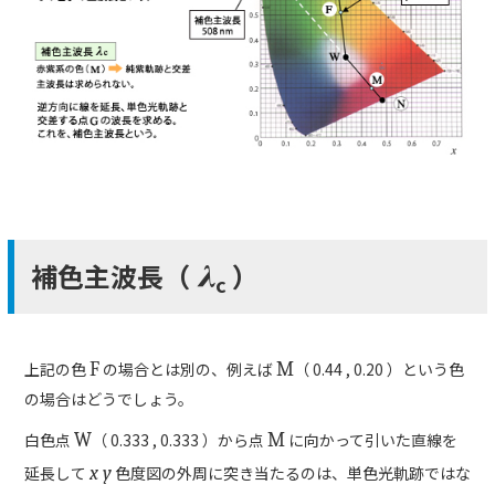
補色主波長（
）
λ
c
上記の色
F
の場合とは別の、例えば
M
（ 0.44 , 0.20 ）という色
の場合はどうでしょう。
白色点
W
（ 0.333 , 0.333 ）から点
M
に向かって引いた直線を
延長して
x y
色度図の外周に突き当たるのは、単色光軌跡ではな