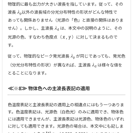
物理的に最も出力が大きい波長を指しています。従って、その
波長
λ
以外の波長域の分光分布特性の形状がどんな特性で
p
あっても関係ありません（光源の「色」と直接の関係はありま
せん）。しかし、主波長
λ
は、本文中の説明のように、その
d
光源の色、すなわち色度点（
x , y
）に対して決まるもので
す。
従って、物理的なピーク発光波長
λ
が同じであっても、発光色
p
（分光分布特性の形状）が異なれば、主波長
λ
は様々な値を
d
とることになります。
※8
物体色への主波長表記の適用
≪
≫
色温度表記と主波長表記の適用上の相違点にはもう一つありま
す。色温度表記は、光源色（白色光）のみに適用でき、物体色
には適用できませんが、主波長表記は光源色、物体色のいずれ
に対しても適用できます。光源色の場合は、本文中にも記しま