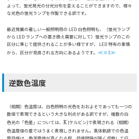
よって、蛍光発光の分光分布を変えることができますので、様々
な光色の蛍光ランプを作製できる訳です。
最近発展の著しい一般照明用の LED 白色照明も、（蛍光ランプ
から LED ランプへの置き換え需要に対して）蛍光ランプのこの
区分に準じて提供されることが多い様ですが、 LED 特有の事情
から、区分が見直される方向にあるようです。
≪
※3
≫
逆数色温度
（相関）色温度は、白色照明の光色をおおよそであっても一つの
数値で表現できるという大きな利点がある訳ですが、複数の白
色光の「色差」については、
K
(ケルビン)で表現される（相関）
色温度値の差ではうまく表現しきれません。黒体軌跡での色温
度目盛は、色温度値が高くなる程、目盛間隔が狭く収斂して行