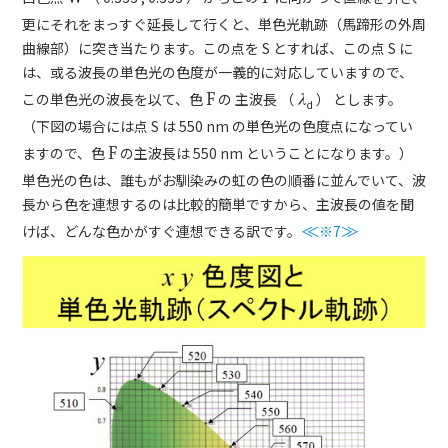
更にそれをまっすぐ延長して行くと、単色光軌跡（馬蹄形の外周
曲線部）に突き当たります。この点を S とすれば、この点 S に
は、或る波長の単色光の色度が一義的に対応していますので、
この単色光の波長を以て、色
F
の 主波長 （
λ
） とします。
d
（下図の場合には点 S は 550 nm の単色光の色度点になってい
ますので、色
F
の主波長は 550 nm ということになります。）
単色光の色は、誰もがお馴染みの虹の色の順番に並んでいて、波
長から色を連想するのは比較的簡単ですから、主波長の値を聞
けば、どんな色かがすぐ連想できる訳です。
≪
※7
≫