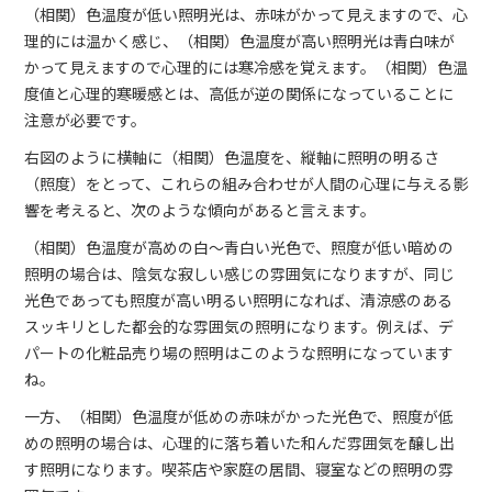
（相関）色温度が低い照明光は、赤味がかって見えますので、心
理的には温かく感じ、（相関）色温度が高い照明光は青白味が
かって見えますので心理的には寒冷感を覚えます。（相関）色温
度値と心理的寒暖感とは、高低が逆の関係になっていることに
注意が必要です。
右図のように横軸に（相関）色温度を、縦軸に照明の明るさ
（照度）をとって、これらの組み合わせが人間の心理に与える影
響を考えると、次のような傾向があると言えます。
（相関）色温度が高めの白～青白い光色で、照度が低い暗めの
照明の場合は、陰気な寂しい感じの雰囲気になりますが、同じ
光色であっても照度が高い明るい照明になれば、清涼感のある
スッキリとした都会的な雰囲気の照明になります。例えば、デ
パートの化粧品売り場の照明はこのような照明になっています
ね。
一方、（相関）色温度が低めの赤味がかった光色で、照度が低
めの照明の場合は、心理的に落ち着いた和んだ雰囲気を醸し出
す照明になります。喫茶店や家庭の居間、寝室などの照明の雰