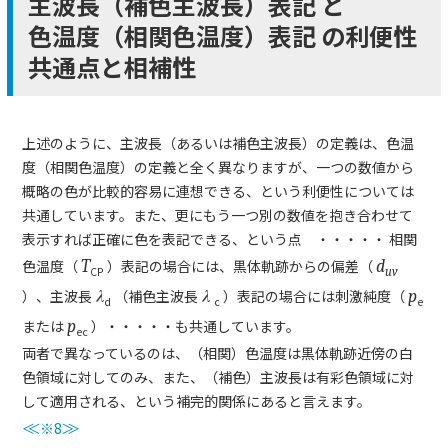
主波長（補色主波長）表記 と
色温度（相関色温度）表記 の利便性
共通点と相補性
上述のように、主波長（あるいは補色主波長）の定義は、色温
度（相関色温度）の定義と全く異なりますが、一つの数値から
概略の色が比較的容易に連想できる、という利便性については
共通しています。また、更にもう一つ別の数値を抱き合わせて
表示すれば正確に色を表記できる、という点 ・・・・・ 相関
色温度（
T
）表記の場合には、黒体軌跡からの偏差（
d
CP
uv
）、主波長
λ
（補色主波長
λ
）表記の場合には刺激純度（
p
d
c
e
または
p
）・・・・・も共通しています。
ec
両者で異なっているのは、（相関）色温度は黒体軌跡近傍の白
色領域に対してのみ、また、（補色）主波長は有彩色領域に対
して適用される、という補完的関係にあると言えます。
≪
※8
≫