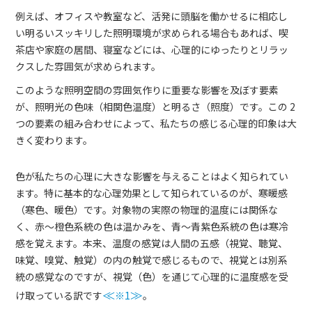
例えば、オフィスや教室など、活発に頭脳を働かせるに相応し
い明るいスッキリした照明環境が求められる場合もあれば、喫
茶店や家庭の居間、寝室などには、心理的にゆったりとリラッ
クスした雰囲気が求められます。
このような照明空間の雰囲気作りに重要な影響を及ぼす要素
が、照明光の色味（相関色温度）と明るさ（照度）です。この 2
つの要素の組み合わせによって、私たちの感じる心理的印象は大
きく変わります。
色が私たちの心理に大きな影響を与えることはよく知られてい
ます。特に基本的な心理効果として知られているのが、寒暖感
（寒色、暖色）です。対象物の実際の物理的温度には関係な
く、赤～橙色系統の色は温かみを、青～青紫色系統の色は寒冷
感を覚えます。本来、温度の感覚は人間の五感（視覚、聴覚、
味覚、嗅覚、触覚）の内の触覚で感じるもので、視覚とは別系
統の感覚なのですが、視覚（色）を通じて心理的に温度感を受
け取っている訳です
≪
※1
≫
。