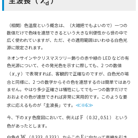
主波長（
）
λ
d
（相関）色温度という概念は、（大雑把でもよいので）一つの
数値だけで色味を連想できるという大きな利便性から世の中で
広く使われていますが、ただ、その適用範囲はいわゆる白色光
源に限定されます。
ネオンサインやクリスマスツリー飾りの赤や緑の LED などの有
色光源について、その発光色を示すに際しても、2 つの数値
（
x
,
y
）
で表現すれば、客観的で正確なのですが、白色光の場
合と同様に、2 つの数字からその色を連想するのは簡単ではあり
ません。やはり多少正確さは犠牲にしてでも一つの数字だけで
おおよその色が連想できれば非常に実用的です。このような要
求に応えるものが「主波長」です。
≪
※6
≫
今、下の
x y
色度図において、例えば
F
（ 0.32 , 0.51 ） という
色があったとします。
白色点
W
（ 0.333 , 0.333 ） からこの
F
に向かって直線を引き、