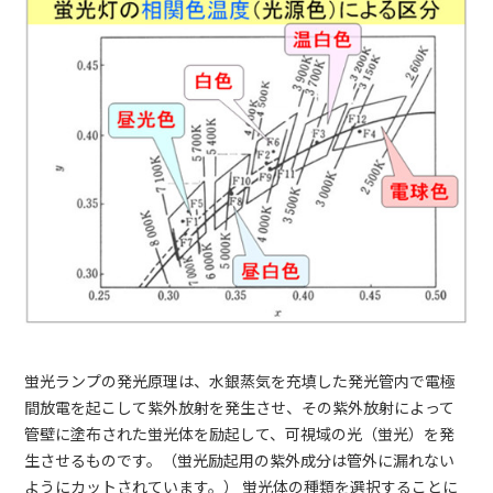
蛍光ランプの発光原理は、水銀蒸気を充填した発光管内で電極
間放電を起こして紫外放射を発生させ、その紫外放射によって
管壁に塗布された蛍光体を励起して、可視域の光（蛍光）を発
生させるものです。（蛍光励起用の紫外成分は管外に漏れない
ようにカットされています。） 蛍光体の種類を選択することに