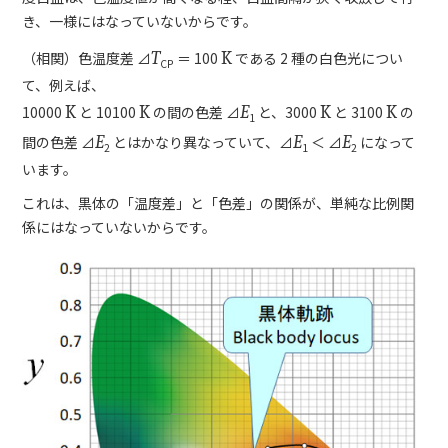
き、一様にはなっていないからです。
（相関）色温度差 ⊿
T
＝ 100
K
である 2 種の白色光につい
CP
て、例えば、
10000
K
と 10100
K
の間の色差 ⊿
E
と、3000
K
と 3100
K
の
1
間の色差 ⊿
E
とはかなり異なっていて、⊿
E
＜ ⊿
E
になって
2
1
2
います。
これは、黒体の「温度差」と「色差」の関係が、単純な比例関
係にはなっていないからです。