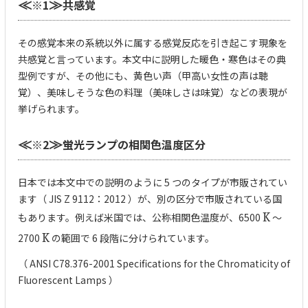
※1
共感覚
≪
≫
その感覚本来の系統以外に属する感覚反応を引き起こす現象を
共感覚と言っています。本文中に説明した暖色・寒色はその典
型例ですが、その他にも、黄色い声（甲高い女性の声は聴
覚）、美味しそうな色の料理（美味しさは味覚）などの表現が
挙げられます。
※2
蛍光ランプの相関色温度区分
≪
≫
日本では本文中での説明のように 5 つのタイプが市販されてい
ます（ JIS Z 9112：2012 ）が、別の区分で市販されている国
もあります。例えば米国では、公称相関色温度が、6500
K
～
2700
K
の範囲で 6 段階に分けられています。
（ ANSI C78.376-2001 Specifications for the Chromaticity of
Fluorescent Lamps ）