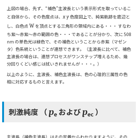
上図の場合、先ず、“補色”主波長という表示形式を取っているこ
と自体から、その色度点は、
x y
色度図上で、純紫軌跡を底辺と
し、白色点
W
を頂点とする三角形の領域内にある・・・ すなわ
ち紫～赤紫～赤の範囲の色・・・であることが分かり、次に 508
nm の単色光は緑色で、その補色ということから赤紫（マゼン
タ）色系統ということが連想できます。（主波長に比べて、補色
主波長の場合は、連想プロセスがワンステップ増えるため、幾
分回りくどい感じは拭いきれませんが・・・。）
以上のように、主波長、補色主波長は、色の心理的三属性の色
相に対応するものと言えます。
刺激純度 （
および
）
p
p
e
ec
主波長（補色主波長）はその定義からわかりますように、その