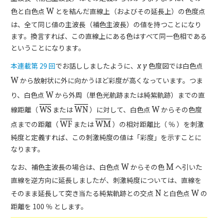
色と白色点
W
とを結んだ直線上（およびその延長上）の色度点
は、全て同じ値の主波長（補色主波長）の値を持つことになり
ます。換言すれば、この直線上にある色はすべて同一色相である
ということになります。
本連載第 29 回
でお話ししましたように、
x y
色度図では白色点
W
から放射状に外に向かうほど彩度が高くなっています。つま
り、白色点
W
から外周（単色光軌跡または純紫軌跡）までの直
線距離（
WS
または
WN
）に対して、白色点
W
からその色度
点までの距離（
WF
または
WM
）の相対距離比（ ％ ）を刺激
純度と定義すれば、この刺激純度の値は「彩度」を示すことに
なります。
なお、補色主波長の場合は、白色点
W
からその色
M
へ引いた
直線を逆方向に延長しましたが、刺激純度については、直線を
そのまま延長して突き当たる純紫軌跡との交点
N
と白色点
W
の
距離を 100 ％ とします。