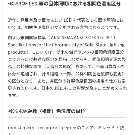
※3
LED 等の固体照明における相関色温度区分
≪
≫
近年、発展普及の目覚ましい LED を代表とする固体照明にお
いては、相関色温度区分が変更される方向にあるようです。
例えば米国国家標準（ ANSI NEMA ANSLG C78.377-2011
Specifications for the Chromaticity of Solid State Lighting
products ）においては、従来の蛍光ランプの相関色温度区分
とできるだけ共通な区分を目指しながらも、固体照明光源の製
造上の特殊な事情（歩留りの確保）もあって、当面は異なった
区分が追加され、計 8 段階（一部、公称相関色温度値も変更）
の区分となり、また、各区分の許容色度範囲の規定の仕方も変
更されています。日本のJISにもこの影響が及ぶことが考えられ
ます。
※4
逆数（相関）色温度の単位
≪
≫
mrd は
m
icro -
r
eciprocal -
d
egree のことで、ミレッド と読
み、