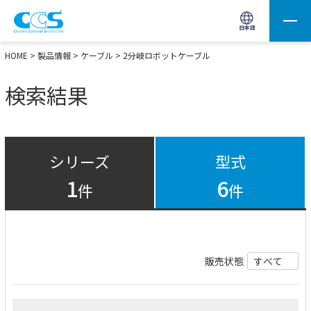
画像処理用の製品検索
サイト内検索(Enterで実行)
日本語
HOME
>
製品情報
>
ケーブル
> 2分岐ロボットケーブル
検索結果
シリーズ
型式
1
6
件
件
販売状態