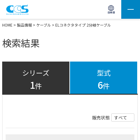
画像処理用の製品検索
サイト内検索(Enterで実行)
日本語
HOME
>
製品情報
>
ケーブル
> ELコネクタタイプ 2分岐ケーブル
検索結果
シリーズ
型式
1
6
件
件
販売状態