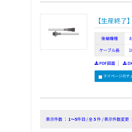
【生産終了】FC
後継機種
ケーブル長
1
PDF図面
D
マイページのチ
表示件数 ：
1～5
件目 / 全
5
件 / 表示件数変更 