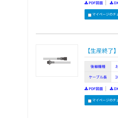
PDF図面
D
マイページのチ
【生産終了】FC
後継機種
ケーブル長
1
PDF図面
D
マイページのチ