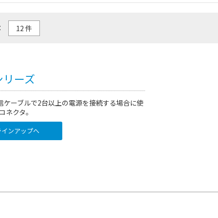
：
シリーズ
85通信ケーブルで2台以上の電源を接続する場合に使
コネクタ。
インアップへ