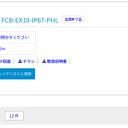
B-EX10-IP67-PHL
生産終了品
お問合せください
0m
XF図面
チラシ
取扱説明書
ェックリストに登録
：