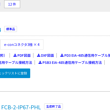
：
4
標準品
e-conコネクタ3極 × 4
抜粋）
PDF図面
DXF図面
PD3 EIA-485通信用ケーブ
85通信用ケーブル接続方法
PSB3 EIA-485通信用ケーブル接続方法
ェックリストに登録
B-2-IP67-PHL
生産終了品