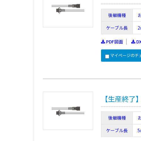
後継機種
ケーブル長
2
PDF図面
D
マイページのチ
【生産終了】FC
後継機種
ケーブル長
5