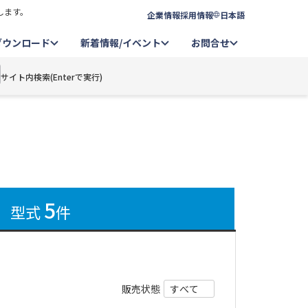
します。
企業情報
採用情報
日本語
ダウンロード
新着情報/イベント
お問合せ
サイト内検索(Enterで実行)
5
型式
件
販売状態