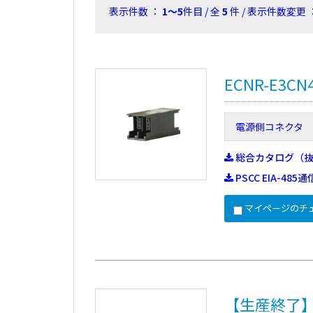
表示件数 ：
1～5
件目 / 全
5
件 / 表示件数変更 
ECNR-E3CN
電源側コネクタ
総合カタログ（
PSCC EIA-4
マイページのチ
【生産終了】FC