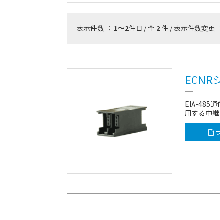
表示件数 ：
1～2
件目 / 全
2
件 / 表示件数変更 
ECNR
EIA-4
用する中継
ラ