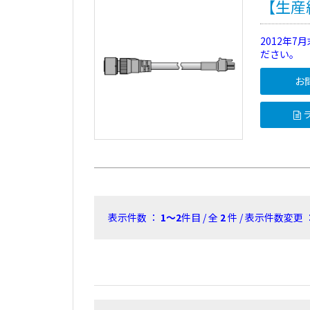
【生産終
2012年
ださい。
お
ラ
表示件数 ：
1～2
件目 / 全
2
件 / 表示件数変更 