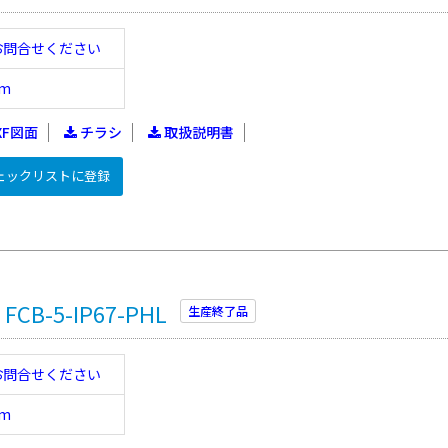
お問合せください
m
XF図面
チラシ
取扱説明書
ェックリストに登録
B-5-IP67-PHL
生産終了品
お問合せください
m