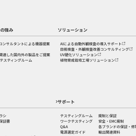
スの強み
ソリューション
コンサルタントによる機器提案
AIによる自動外観検査の導入サポート
目視検査・外観検査改善コンサルティング
関連した国内外の製品をご提案
UV硬化ソリューション
のテスティングルーム
植物育成栽培工場ソリューション
ド
サポート
ラシ
テスティングルーム
規制と保証
保証書
ワークテスティング
安全・EMC規制
Q&A
各ブランドの保証・修
電源選定ガイド
輸出関連資料