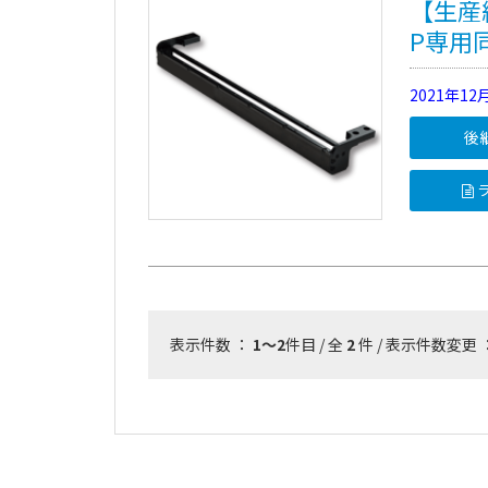
【生産終
P専用
2021年1
後
ラ
表示件数 ：
1～2
件目 / 全
2
件 / 表示件数変更 