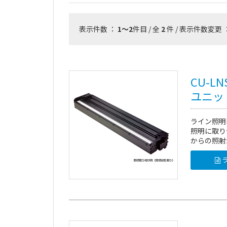
表示件数 ：
1～2
件目 / 全
2
件 / 表示件数変更 
CU-L
ユニッ
ライン照明
照明に取り
からの照射
ラ