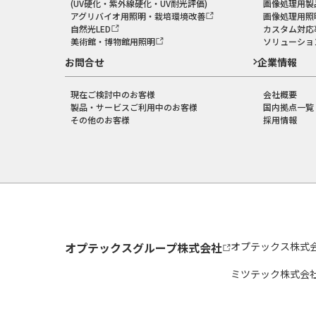
(UV硬化・紫外線硬化・UV耐光評価)
画像処理用製
アグリバイオ用照明・栽培環境改善
画像処理用照
自然光LED
カスタム対応
美術館・博物館用照明
ソリューショ
お問合せ
企業情報
現在ご検討中のお客様
会社概要
製品・サービスご利用中のお客様
国内拠点一覧
その他のお客様
採用情報
オプテックスグループ株式会社
オプテックス株式
ミツテック株式会