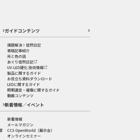
ガイドコンテンツ
課題解決！徒然日記
寄稿記事紹介
光と色の話
あぐり徒然日記
UV-LED硬化 技術情報
製品に関するガイド
お役立ち資料ダウンロード
LEDに関するガイド
照明選定・撮像に関するガイド
動画コンテンツ
新着情報／イベント
新着情報
メールマガジン
理
CCS OpenWorld（展示会）
オンラインセミナー