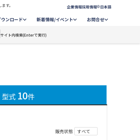
します。
企業情報
採用情報
日本語
ダウンロード
新着情報/イベント
お問合せ
サイト内検索(Enterで実行)
10
型式
件
販売状態