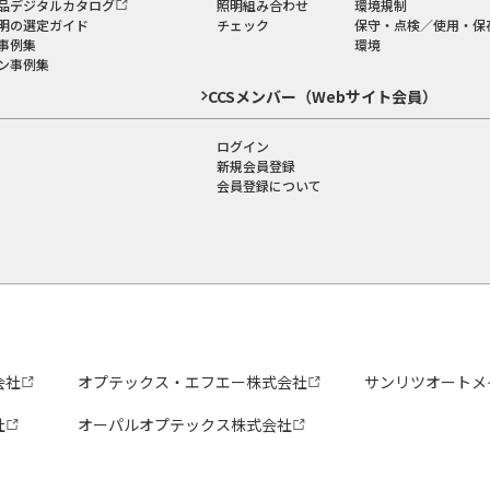
品デジタルカタログ
照明組み合わせ
環境規制
明の選定ガイド
チェック
保守・点検／使用・保
事例集
環境
ン事例集
CCSメンバー（Webサイト会員）
ログイン
新規会員登録
会員登録について
会社
オプテックス・エフエー株式会社
サンリツオートメ
社
オーパルオプテックス株式会社