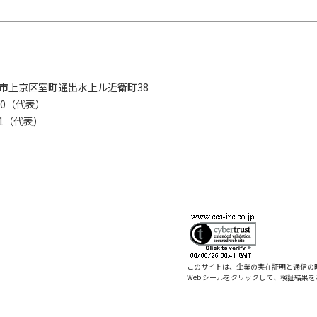
京都市上京区室町通出水上ル近衛町38
280（代表）
8281（代表）
このサイトは、企業の実在証明と通信の
Web シールをクリックして、検証結果