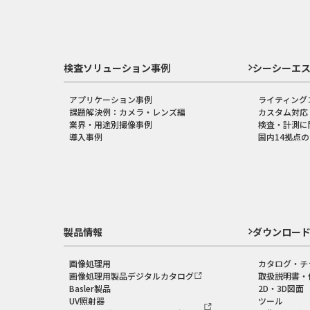
検査ソリューション事例
シーシーエ
アプリケーション事例
ライティング
課題解決例：カメラ・レンズ編
カスタム対応
業界・用途別撮像事例
検査・計測に
導入事例
国内14拠点
製品情報
ダウンロー
画像処理用
カタログ・チ
画像処理用製品デジタルカタログ
取扱説明書・
Basler製品
2D・3D図面
UV照射器
ツール