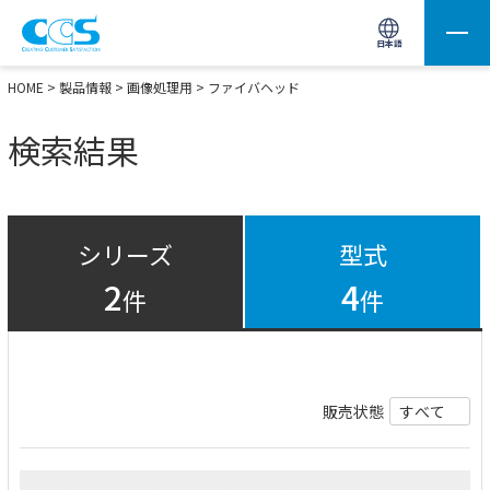
画像処理用の製品検索
サイト内検索(Enterで実行)
日本語
HOME
>
製品情報
>
画像処理用
> ファイバヘッド
検索結果
シリーズ
型式
2
4
件
件
販売状態