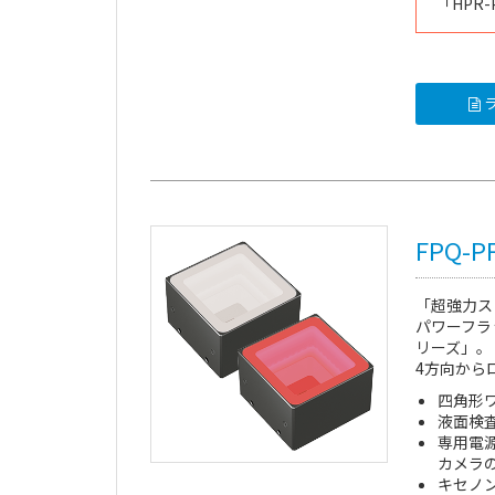
「
HPR-
ラ
FPQ-
「超強力ス
パワーフラ
リーズ」。
4方向から
四角形
液面検
専用電
カメラ
キセノ