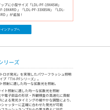
アップに
小型サイズ「
LDL-PF-19X4SW
」
PF-19X4RD
」「
LDL-PF-33X8SW
」「
LDL-
8RD
」
が追加！
インアップへ
Fシリーズ
トロボ発光」を実現したパワーフラッシュ照明
イプ「TH-PFシリーズ」。
ト照射に適した均一な拡散光を照射。
ライト照射に適した均一な拡散光を照射
査や電子部品の形状・外観検査の高速化に貢献
源による発光タイミングの細やかな調整により、
のシャッターに正確に合わせた発光が可能
ンフラッシュランプからの置き換えに対応