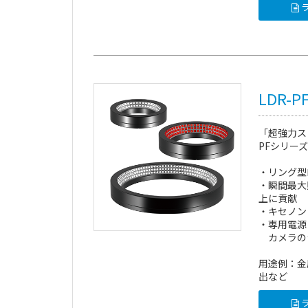
ラ
LDR-
「超強力ス
PFシリーズ
・リング型
・瞬間最大
上に貢献
・キセノン
・専用電源
カメラの
用途例：金
出など
ラ