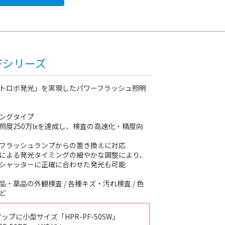
PFシリーズ
トロボ発光」を実現したパワーフラッシュ照明
ングタイプ
照度250万lxを達成し、検査の高速化・精度向
フラッシュランプからの置き換えに対応
による発光タイミングの細やかな調整により、
シャッターに正確に合わせた発光も可能
・薬品の外観検査 / 各種キズ・汚れ検査 / 色
ど
アップに
小型サイズ「
HPR-PF-50SW
」