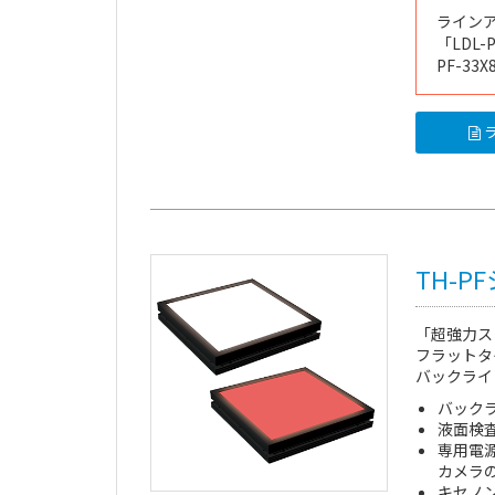
ライン
「
LDL-
PF-33X
ラ
TH-P
「超強力ス
フラットタ
バックライ
バック
液面検
専用電
カメラ
キセノ