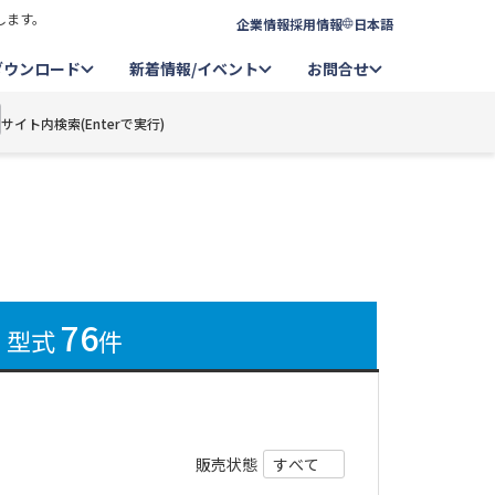
します。
企業情報
採用情報
日本語
ダウンロード
新着情報/イベント
お問合せ
サイト内検索(Enterで実行)
76
型式
件
販売状態