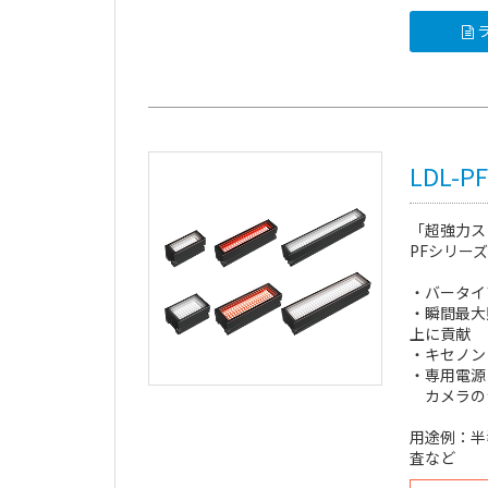
ラ
LDL-
「超強力ス
PFシリーズ
・バータイ
・瞬間最大
上に貢献
・キセノン
・専用電源
カメラの
用途例：半
査など