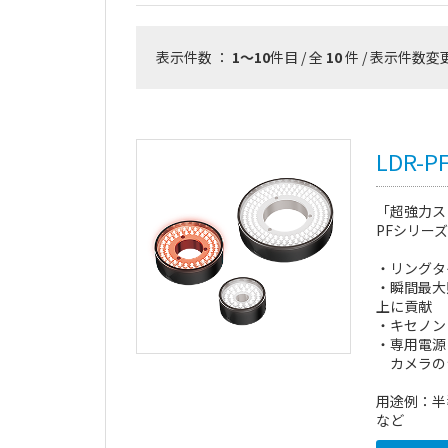
表示件数 ：
1～10
件目 / 全
10
件 / 表示件数変
LDR-
「超強力ス
PFシリーズ
・リングタ
・瞬間最大
上に貢献
・キセノン
・専用電源
カメラの
用途例：半
など