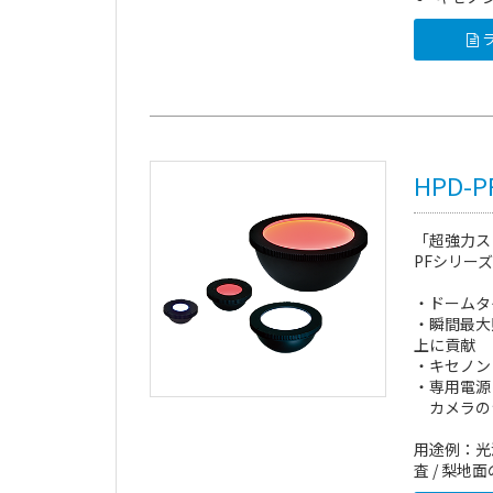
ラ
HPD-
「超強力ス
PFシリーズ
・ドームタ
・瞬間最大
上に貢献
・キセノン
・専用電源
カメラの
用途例：光
査 / 梨