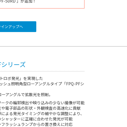
PF-50RD
」
が追加！
インアップへ
PFシリーズ
トロボ発光」を実現した
ッシュ照明角型ローアングルタイプ「FPQ-PFシ
ローアングルで拡散光を照射。
ワークの輪郭検出や映り込みの少ない撮像が可能
査や電子部品の形状・外観検査の高速化に貢献
源による発光タイミングの細やかな調整により、
のシャッターに正確に合わせた発光が可能
ンフラッシュランプからの置き換えに対応