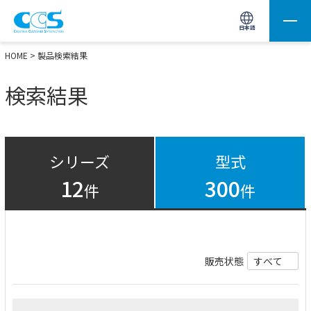
画像処理用の製品検索
サイト内検索(Enterで実行)
日本語
HOME
> 製品検索結果
検索結果
シリーズ
型式
12
300
件
件
販売状態