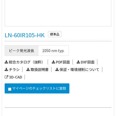
LN-60IR105-HK
標準品
ピーク発光波長
1050 nm typ.
総合カタログ（抜粋）
PDF図面
DXF図面
チラシ
取扱説明書
保証・環境規制について
3D-CAD
マイページのチェックリストに登録