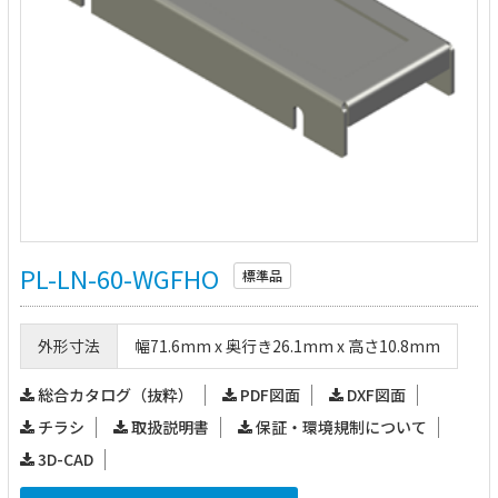
PL-LN-60-WGFHO
標準品
外形寸法
幅71.6mm x 奥行き26.1mm x 高さ10.8mm
総合カタログ（抜粋）
PDF図面
DXF図面
チラシ
取扱説明書
保証・環境規制について
3D-CAD