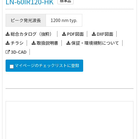
LN-60IR120-HK
標準品
ピーク発光波長
1200 nm typ.
総合カタログ（抜粋）
PDF図面
DXF図面
チラシ
取扱説明書
保証・環境規制について
3D-CAD
マイページのチェックリストに登録