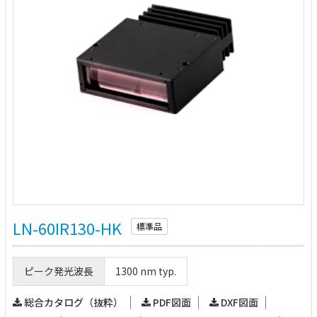
LN-60IR130-HK
標準品
ピーク発光波長
1300 nm typ.
総合カタログ（抜粋）
PDF図面
DXF図面