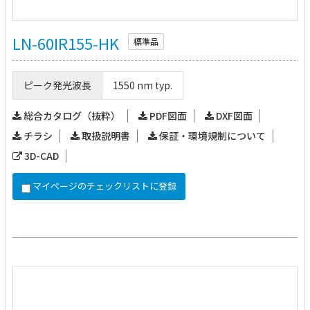
LN-60IR155-HK
標準品
ピーク発光波長
1550 nm typ.
総合カタログ（抜粋）
PDF図面
DXF図面
チラシ
取扱説明書
保証・環境規制について
3D-CAD
マイページのチェックリストに登録