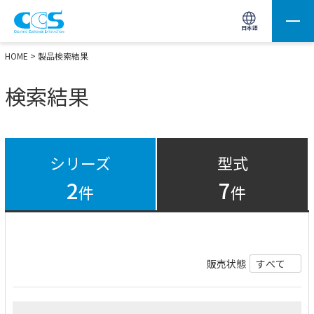
画像処理用の製品検索
サイト内検索(Enterで実行)
日本語
HOME
> 製品検索結果
検索結果
シリーズ
型式
2
7
件
件
販売状態