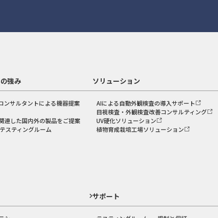
スの強み
ソリューション
コンサルタントによる機器提案
AIによる自動外観検査の導入サポート
目視検査・外観検査改善コンサルティング
関連した国内外の製品をご提案
UV硬化ソリューション
のテスティングルーム
植物育成栽培工場ソリューション
ド
サポート