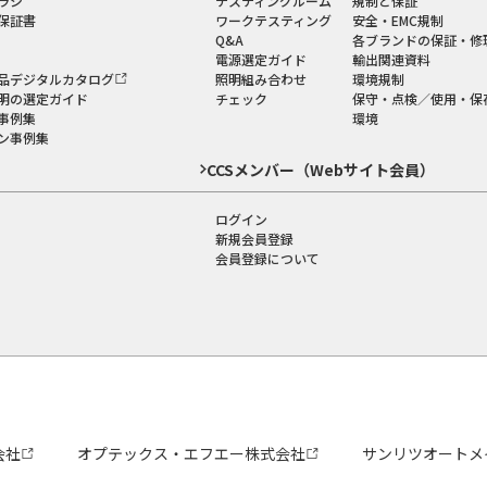
ラシ
テスティングルーム
規制と保証
保証書
ワークテスティング
安全・EMC規制
Q&A
各ブランドの保証・修
電源選定ガイド
輸出関連資料
品デジタルカタログ
照明組み合わせ
環境規制
明の選定ガイド
チェック
保守・点検／使用・保
事例集
環境
ン事例集
CCSメンバー（Webサイト会員）
ログイン
新規会員登録
会員登録について
会社
オプテックス・エフエー株式会社
サンリツオートメ