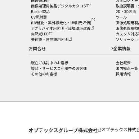
画像処理用
カタログ・チ
画像処理用製品デジタルカタログ
取扱説明書・
Basler製品
2D・3D図面
UV照射器
ツール
(UV硬化・紫外線硬化・UV耐光評価)
画像処理用製
アグリバイオ用照明・栽培環境改善
画像処理用照
自然光LED
カスタム対応
美術館・博物館用照明
ソリューショ
お問合せ
企業情報
現在ご検討中のお客様
会社概要
製品・サービスご利用中のお客様
国内拠点一覧
その他のお客様
採用情報
オプテックスグループ株式会社
オプテックス株式