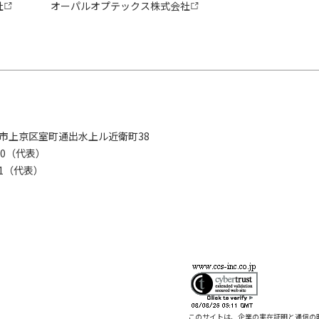
社
オーパルオプテックス株式会社
京都市上京区室町通出水上ル近衛町38
280（代表）
8281（代表）
このサイトは、企業の実在証明と通信の