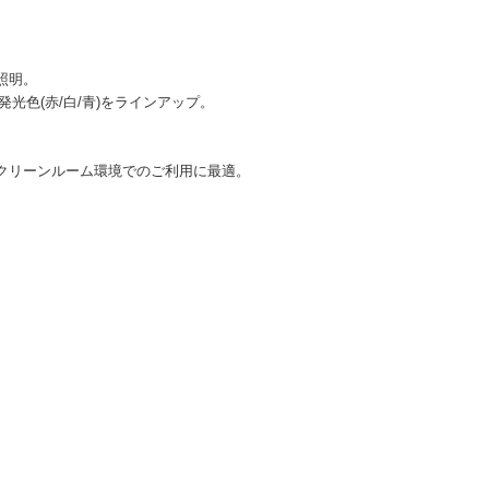
照明。
発光色(赤/白/青)をラインアップ。
クリーンルーム環境でのご利用に最適。