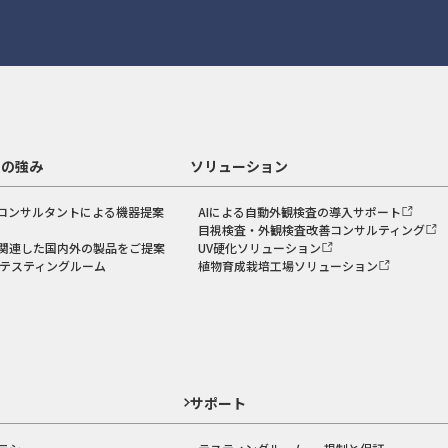
スの強み
ソリューション
コンサルタントによる機器提案
AIによる自動外観検査の導入サポート
目視検査・外観検査改善コンサルティング
関連した国内外の製品をご提案
UV硬化ソリューション
のテスティングルーム
植物育成栽培工場ソリューション
ド
サポート