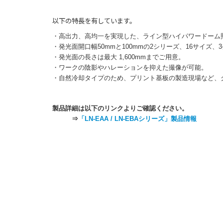
以下の特長を有しています。
・高出力、高均一を実現した、ライン型ハイパワードーム
・発光面開口幅50mmと100mmの2シリーズ、16サイズ、3
・発光面の長さは最大 1,600mmまでご用意。
・ワークの陰影やハレーションを抑えた撮像が可能。
・自然冷却タイプのため、プリント基板の製造現場など、
製品詳細は以下のリンクよりご確認ください。
⇒
「LN-EAA / LN-EBAシリーズ」製品情報