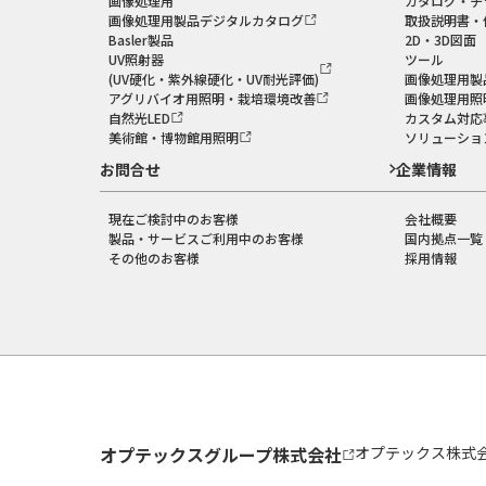
画像処理用
カタログ・チ
画像処理用製品デジタルカタログ
取扱説明書・
Basler製品
2D・3D図面
UV照射器
ツール
(UV硬化・紫外線硬化・UV耐光評価)
画像処理用製
アグリバイオ用照明・栽培環境改善
画像処理用照
自然光LED
カスタム対応
美術館・博物館用照明
ソリューショ
お問合せ
企業情報
現在ご検討中のお客様
会社概要
製品・サービスご利用中のお客様
国内拠点一覧
その他のお客様
採用情報
オプテックスグループ株式会社
オプテックス株式