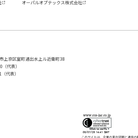
社
オーパルオプテックス株式会社
京都市上京区室町通出水上ル近衛町38
280（代表）
8281（代表）
このサイトは、企業の実在証明と通信の