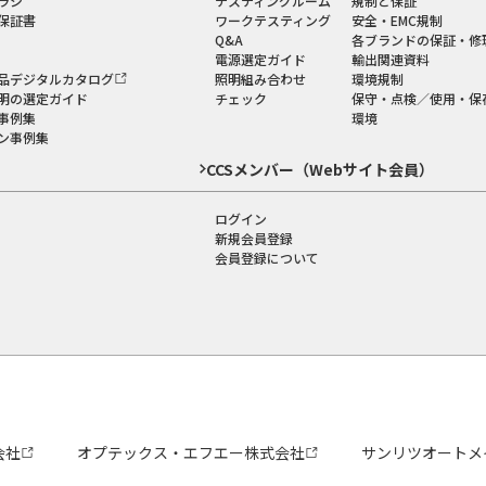
ラシ
テスティングルーム
規制と保証
保証書
ワークテスティング
安全・EMC規制
Q&A
各ブランドの保証・修
電源選定ガイド
輸出関連資料
品デジタルカタログ
照明組み合わせ
環境規制
明の選定ガイド
チェック
保守・点検／使用・保
事例集
環境
ン事例集
CCSメンバー（Webサイト会員）
ログイン
新規会員登録
会員登録について
会社
オプテックス・エフエー株式会社
サンリツオートメ