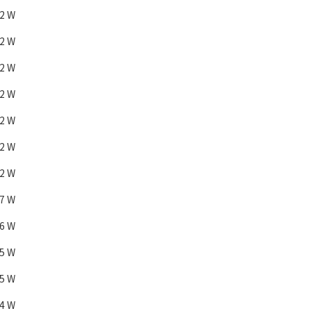
82 W
92 W
02 W
12 W
22 W
32 W
42 W
27 W
36 W
45 W
55 W
64 W