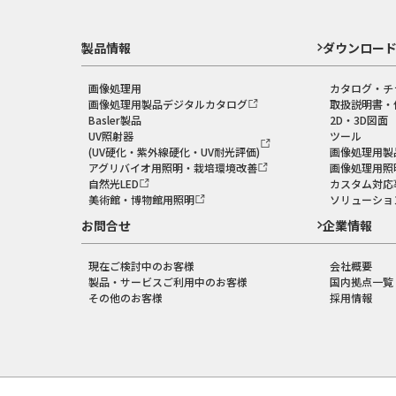
製品情報
ダウンロー
画像処理用
カタログ・チ
画像処理用製品デジタルカタログ
取扱説明書・
Basler製品
2D・3D図面
UV照射器
ツール
(UV硬化・紫外線硬化・UV耐光評価)
画像処理用製
アグリバイオ用照明・栽培環境改善
画像処理用照
自然光LED
カスタム対応
美術館・博物館用照明
ソリューショ
お問合せ
企業情報
現在ご検討中のお客様
会社概要
製品・サービスご利用中のお客様
国内拠点一覧
その他のお客様
採用情報