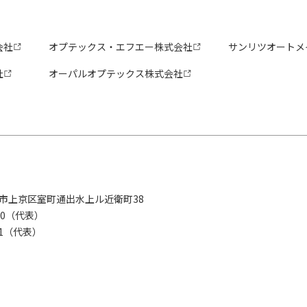
会社
オプテックス・エフエー株式会社
サンリツオートメ
社
オーパルオプテックス株式会社
京都市上京区室町通出水上ル近衛町38
280（代表）
8281（代表）