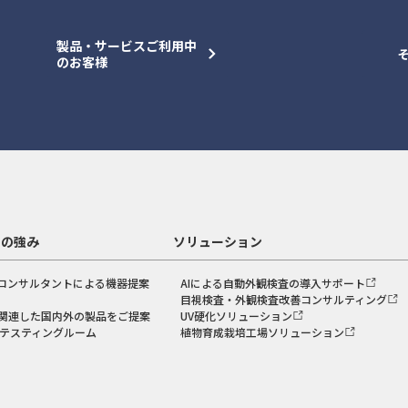
製品・サービスご利用中
のお客様
スの強み
ソリューション
コンサルタントによる機器提案
AIによる自動外観検査の導入サポート
目視検査・外観検査改善コンサルティング
関連した国内外の製品をご提案
UV硬化ソリューション
のテスティングルーム
植物育成栽培工場ソリューション