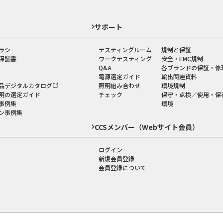
ド
サポート
ラシ
テスティングルーム
規制と保証
保証書
ワークテスティング
安全・EMC規制
Q&A
各ブランドの保証・修
電源選定ガイド
輸出関連資料
品デジタルカタログ
照明組み合わせ
環境規制
明の選定ガイド
チェック
保守・点検／使用・保
事例集
環境
ン事例集
CCSメンバー（Webサイト会員）
ログイン
新規会員登録
会員登録について