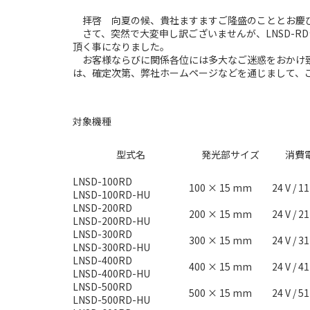
拝啓 向夏の候、貴社ますますご隆盛のこととお慶び
さて、突然で大変申し訳ございませんが、LNSD-R
頂く事になりました。
お客様ならびに関係各位には多大なご迷惑をおかけ致
は、確定次第、弊社ホームページなどを通じまして、
対象機種
型式名
発光部サイズ
消費
LNSD-100RD
100 × 15 mm
24 V / 1
LNSD-100RD-HU
LNSD-200RD
200 × 15 mm
24 V / 2
LNSD-200RD-HU
LNSD-300RD
300 × 15 mm
24 V / 3
LNSD-300RD-HU
LNSD-400RD
400 × 15 mm
24 V / 4
LNSD-400RD-HU
LNSD-500RD
500 × 15 mm
24 V / 5
LNSD-500RD-HU