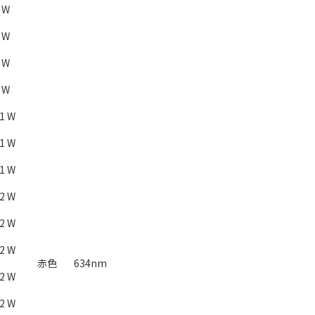
1 W
1 W
1 W
1 W
01 W
11 W
21 W
32 W
42 W
52 W
赤色
634nm
62 W
72 W