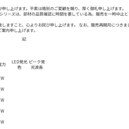
申し上げます。平素は格別のご愛顧を賜り、厚く御礼申し上げます。
Dシリーズは、部材の品質確認に時間を要している為、販売を一時中止と
しますこと、心よりお詫び申し上げます。 なお、販売再開月につきま
ご案内申し上げます。
記
LED発光
ピーク発
電力
色
光波長
1 W
1 W
1 W
1 W
1 W