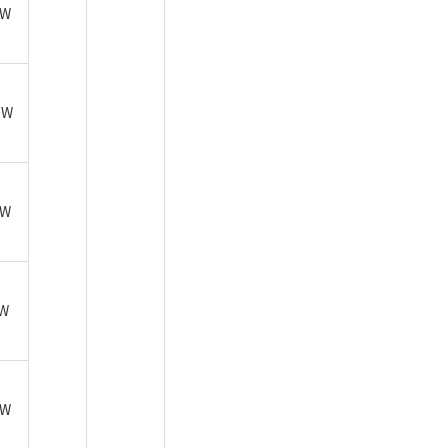
9W
 W
7W
1W
5W