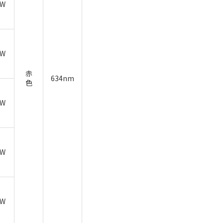
7W
1W
赤
634nm
色
8W
6W
0W