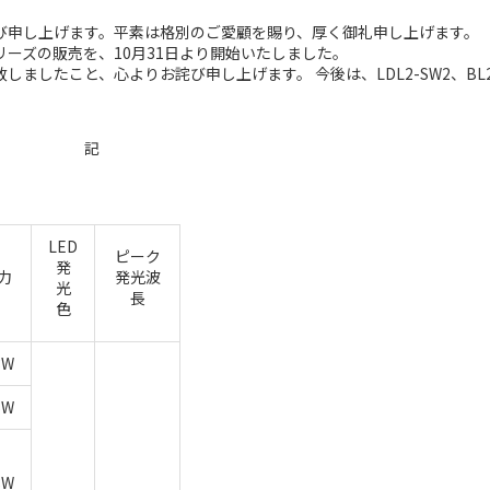
申し上げます。平素は格別のご愛顧を賜り、厚く御礼申し上げます。
シリーズの販売を、10月31日より開始いたしました。
したこと、心よりお詫び申し上げます。 今後は、LDL2-SW2、BL
記
LED
ピーク
発
力
発光波
光
長
色
3W
6W
8W