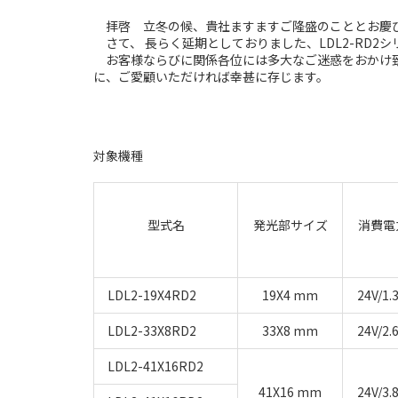
拝啓 立冬の候、貴社ますますご隆盛のこととお慶び
さて、 長らく延期としておりました、LDL2-RD2
お客様ならびに関係各位には多大なご迷惑をおかけ致しま
に、ご愛顧いただければ幸甚に存じます。
対象機種
型式名
発光部サイズ
消費電
LDL2-19X4RD2
19X4 mm
24V/1.
LDL2-33X8RD2
33X8 mm
24V/2.
LDL2-41X16RD2
41X16 mm
24V/3.