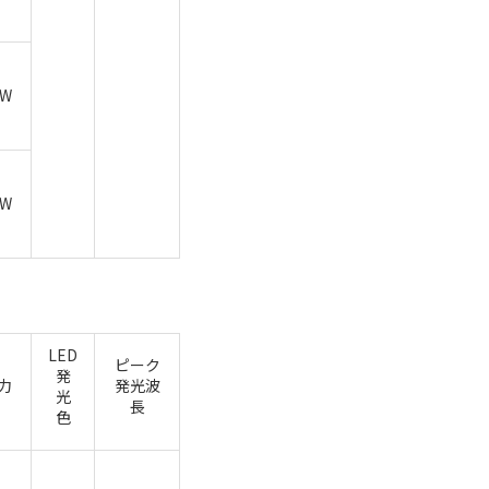
5W
2W
LED
ピーク
発
力
発光波
光
長
色