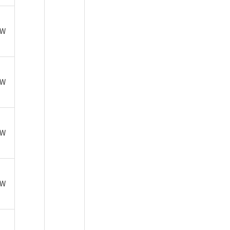
8W
2W
6W
0W