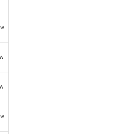
6W
2W
6W
8W