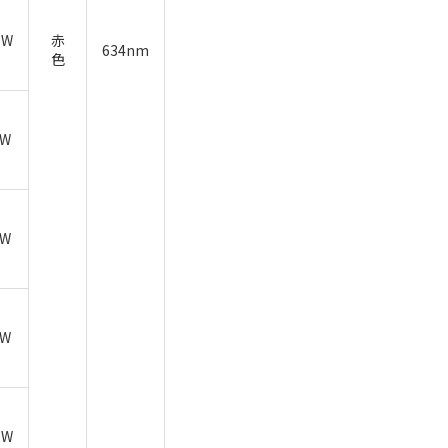
6W
赤
634nm
色
2W
6W
9W
 W