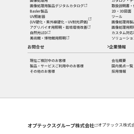
画像処理用
カタログ・チ
画像処理用製品デジタルカタログ
取扱説明書・
Basler製品
2D・3D図面
UV照射器
ツール
(UV硬化・紫外線硬化・UV耐光評価)
画像処理用製
アグリバイオ用照明・栽培環境改善
画像処理用照
自然光LED
カスタム対応
美術館・博物館用照明
ソリューショ
お問合せ
企業情報
現在ご検討中のお客様
会社概要
製品・サービスご利用中のお客様
国内拠点一覧
その他のお客様
採用情報
オプテックスグループ株式会社
オプテックス株式