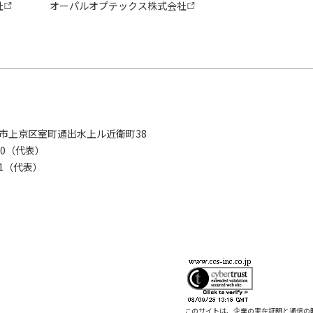
社
オーパルオプテックス株式会社
京都市上京区室町通出水上ル近衛町38
280（代表）
8281（代表）
このサイトは、企業の実在証明と通信の