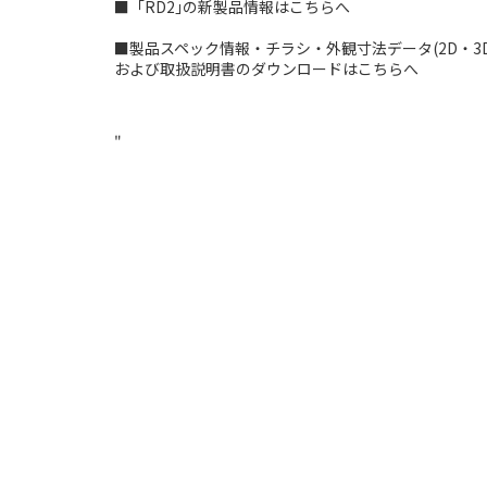
■「RD2｣の新製品情報は
こちらへ
■製品スペック情報・チラシ・外観寸法データ(2D・3D
および取扱説明書のダウンロードは
こちらへ
"