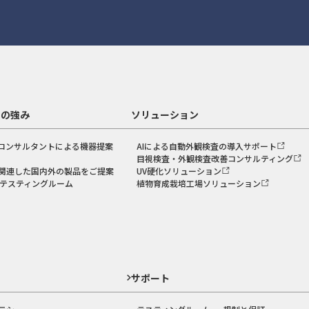
スの強み
ソリューション
コンサルタントによる機器提案
AIによる自動外観検査の導入サポート
目視検査・外観検査改善コンサルティング
関連した国内外の製品をご提案
UV硬化ソリューション
のテスティングルーム
植物育成栽培工場ソリューション
ド
サポート