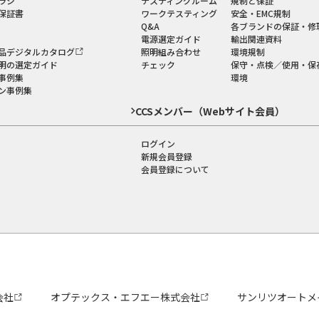
ラシ
テスティングルーム
規制と保証
保証書
ワークテスティング
安全・EMC規制
Q&A
各ブランドの保証・修
電源選定ガイド
輸出関連資料
品デジタルカタログ
照明組み合わせ
環境規制
明の選定ガイド
チェック
保守・点検／使用・保
事例集
環境
ン事例集
CCSメンバー（Webサイト会員）
ログイン
新規会員登録
会員登録について
会社
オプテックス・エフエー株式会社
サンリツオートメ