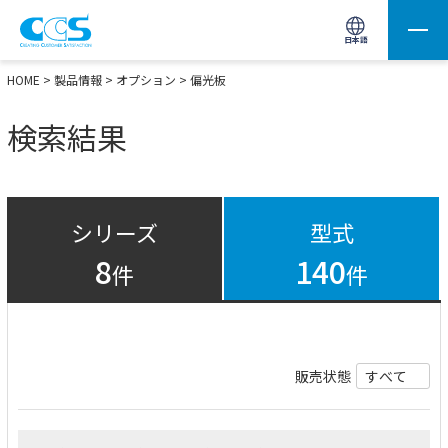
画像処理用の製品検索
サイト内検索(Enterで実行)
日本語
HOME
>
製品情報
>
オプション
> 偏光板
検索結果
シリーズ
型式
8
140
件
件
販売状態