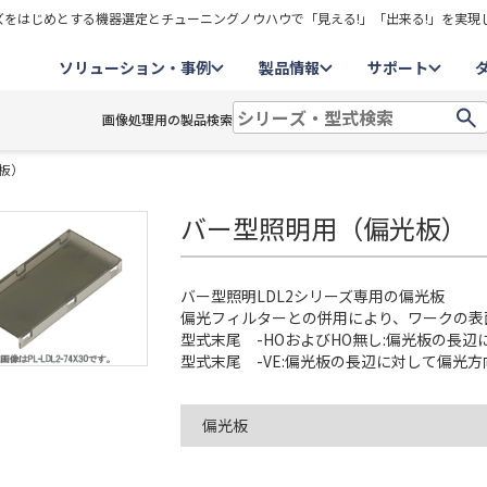
をはじめとする機器選定とチューニングノウハウで「見える!」「出来る!」を実現
ソリューション・事例
製品情報
サポート
画像処理用の製品検索
板）
バー型照明用（偏光板）
バー型照明LDL2シリーズ専用の偏光板
偏光フィルターとの併用により、ワークの表
型式末尾 -HOおよびHO無し:偏光板の長
型式末尾 -VE:偏光板の長辺に対して偏光
偏光板