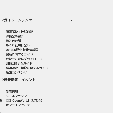
ガイドコンテンツ
課題解決！徒然日記
寄稿記事紹介
光と色の話
あぐり徒然日記
UV-LED硬化 技術情報
製品に関するガイド
お役立ち資料ダウンロード
LEDに関するガイド
照明選定・撮像に関するガイド
動画コンテンツ
新着情報／イベント
新着情報
メールマガジン
理
CCS OpenWorld（展示会）
オンラインセミナー