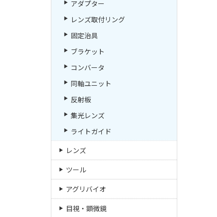
アダプター
レンズ取付リング
固定治具
ブラケット
コンバータ
同軸ユニット
反射板
集光レンズ
ライトガイド
レンズ
ツール
アグリバイオ
目視・顕微鏡