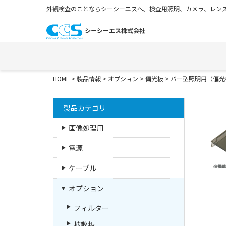
外観検査のことならシーシーエスへ。検査用照明、カメラ、レンズ
HOME
>
製品情報
>
オプション
>
偏光板
>
バー型照明用（偏光
製品カテゴリ
画像処理用
電源
ケーブル
オプション
フィルター
拡散板