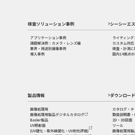
検査ソリューション事例
シーシーエ
アプリケーション事例
ライティング
課題解決例：カメラ・レンズ編
カスタム対応
業界・用途別撮像事例
検査・計測に
導入事例
国内14拠点
製品情報
ダウンロー
画像処理用
カタログ・チ
画像処理用製品デジタルカタログ
取扱説明書・
Basler製品
2D・3D図面
UV照射器
ツール
(UV硬化・紫外線硬化・UV耐光評価)
画像処理用製