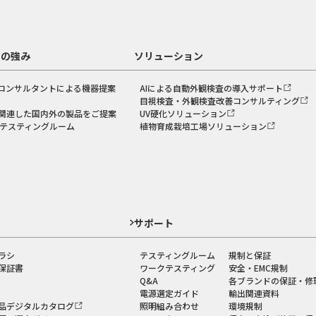
スの強み
ソリューション
コンサルタントによる機器提案
AIによる自動外観検査の導入サポート
目視検査・外観検査改善コンサルティング
関連した国内外の製品をご提案
UV硬化ソリューション
のテスティングルーム
植物育成栽培工場ソリューション
ド
サポート
ラシ
テスティングルーム
規制と保証
保証書
ワークテスティング
安全・EMC規制
Q&A
各ブランドの保証・修
電源選定ガイド
輸出関連資料
品デジタルカタログ
照明組み合わせ
環境規制