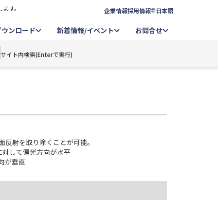
します。
企業情報
採用情報
日本語
ダウンロード
新着情報/イベント
お問合せ
サイト内検索(Enterで実行)
面反射を取り除くことが可能。
辺に対して偏光方向が水平
方向が垂直