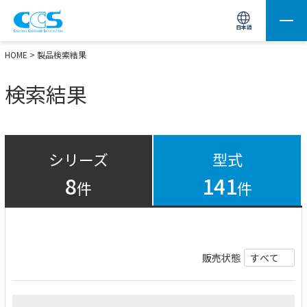
画像処理用の製品検索
サイト内検索(Enterで実行)
日本語
HOME
> 製品検索結果
検索結果
シリーズ
型式
8
141
件
件
販売状態