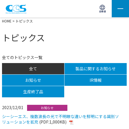
画像処理用の製品検索
サイト内検索(Enterで実行)
日本語
HOME
> トピックス
トピックス
全てのトピックス一覧
全て
製品に関するお知らせ
お知らせ
IR情報
生産終了品
2023/12/01
お知らせ
シーシーエス、複数波長の光で不明瞭な違いを鮮明にする識別ソ
リューションを拡充
(PDF:1,000KB)