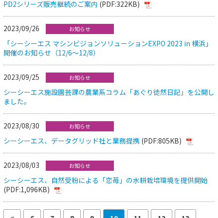
PD2シリーズ販売継続のご案内
(PDF:322KB)
2023/09/26
お知らせ
「シーシーエス マシンビジョンソリューションEXPO 2023 in 横浜」
開催のお知らせ（12/6～12/8）
2023/09/25
お知らせ
シーシーエス施設園芸課の農業系コラム「あぐり徒然日記」を公開し
ました。
2023/08/30
お知らせ
シーシーエス、データグリッド社と業務提携
(PDF:805KB)
2023/08/03
お知らせ
シーシーエス、自然受粉による「恋苺」の水耕栽培環境を提供開始
(PDF:1,096KB)
6
7
8
9
10
11
12
13