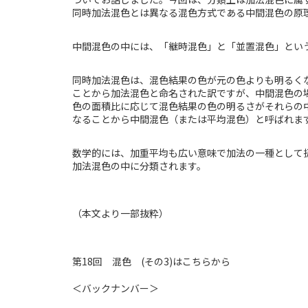
同時加法混色とは異なる混色方式である中間混色の原
中間混色の中には、「継時混色」と「並置混色」とい
同時加法混色は、混色結果の色が元の色よりも明るく
ことから加法混色と命名された訳ですが、中間混色の
色の面積比に応じて混色結果の色の明るさがそれらの
なることから中間混色（または平均混色）と呼ばれま
数学的には、加重平均も広い意味で加法の一種として
加法混色の中に分類されます。
（本文より一部抜粋）
第18回 混色 (その3)は
こちら
から
＜バックナンバー＞