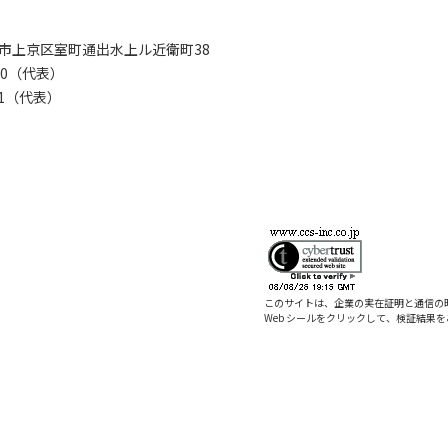
京都市上京区室町通出水上ル近衛町38
280（代表）
8281（代表）
このサイトは、企業の実在証明と通信の
Web シールをクリックして、検証結果