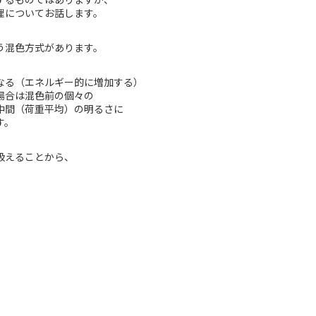
理についてお話します。
う混色方式があります。
なる（エネルギー的に増加する）
場合は混色前の個々の
中間（荷重平均）の明るさに
す。
扱えることから、