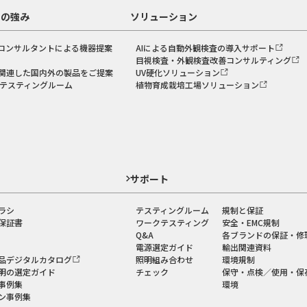
スの強み
ソリューション
コンサルタントによる機器提案
AIによる自動外観検査の導入サポート
目視検査・外観検査改善コンサルティング
関連した国内外の製品をご提案
UV硬化ソリューション
のテスティングルーム
植物育成栽培工場ソリューション
ド
サポート
ラシ
テスティングルーム
規制と保証
保証書
ワークテスティング
安全・EMC規制
Q&A
各ブランドの保証・修
電源選定ガイド
輸出関連資料
品デジタルカタログ
照明組み合わせ
環境規制
明の選定ガイド
チェック
保守・点検／使用・保
事例集
環境
ン事例集