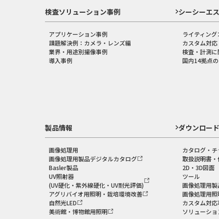
検査ソリューション事例
シーシーエ
アプリケーション事例
ライティング
課題解決例：カメラ・レンズ編
カスタム対応
業界・用途別撮像事例
検査・計測に
導入事例
国内14拠点
製品情報
ダウンロー
画像処理用
カタログ・チ
画像処理用製品デジタルカタログ
取扱説明書・
Basler製品
2D・3D図面
UV照射器
ツール
(UV硬化・紫外線硬化・UV耐光評価)
画像処理用製
アグリバイオ用照明・栽培環境改善
画像処理用照
自然光LED
カスタム対応
美術館・博物館用照明
ソリューショ