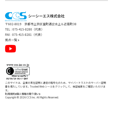
〒602-8019 京都市上京区室町通出水上ル近衛町38
TEL :
075-415-8280（代表）
FAX : 075-415-8281（代表）
拠点一覧
このサイトは、企業の実在証明と通信の暗号化のため、サイバートラストの
サーバー証明
書
を導入しています。Trusted Web シールをクリックして、検証結果をご確認いただけま
す。
利用規約
個人情報の取り扱い
Copyright ©
2026
CCS Inc. All Rights Reserved.
閉じる
/
件
すべて削除