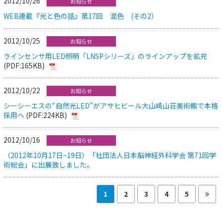
2012/10/26
お知らせ
WEB連載『光と色の話』第17回 混色 (その2）
2012/10/25
お知らせ
ラインセンサ用LED照明「LNSPシリーズ」のラインアップを拡充
(PDF:165KB)
2012/10/22
お知らせ
シーシーエスの“自然光LED”がアサヒビール大山崎山荘美術館で本格
採用へ
(PDF:224KB)
2012/10/16
お知らせ
（2012年10月17日~19日）「社団法人日本脳神経外科学会 第71回学
術総会」に出展致しました。
1
2
3
4
5